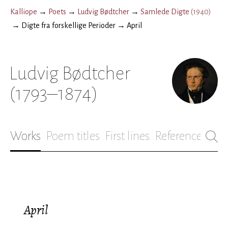
Kalliope
→
Poets
→
Ludvig Bødtcher
→
Samlede Digte
(
1940
)
→
Digte fra forskellige Perioder
→
April
Ludvig Bødtcher
(1793–1874)
Works
Poem titles
First lines
References
Bio
April