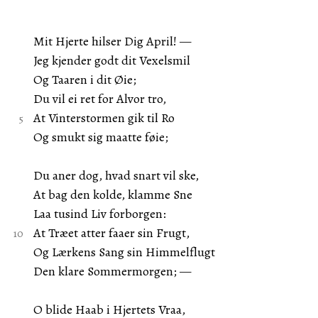
Mit Hjerte hilser Dig April! —
Jeg kjender godt dit Vexelsmil
Og Taaren i dit Øie;
Du vil ei ret for Alvor tro,
At Vinterstormen gik til Ro
Og smukt sig maatte føie;
Du aner dog, hvad snart vil ske,
At bag den kolde, klamme Sne
Laa tusind Liv forborgen:
At Træet atter faaer sin Frugt,
Og Lærkens Sang sin Himmelflugt
Den klare Sommermorgen; —
O blide Haab i Hjertets Vraa,