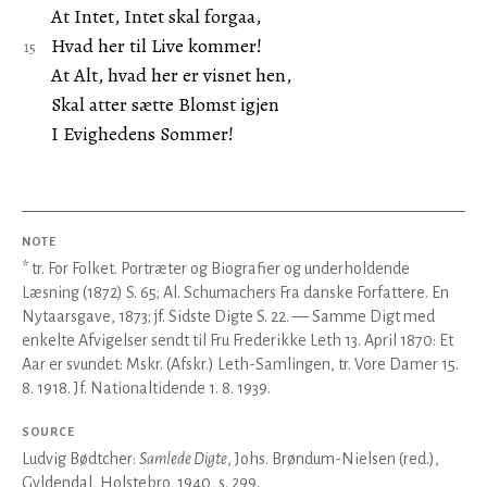
At Intet, Intet skal forgaa,
Hvad her til Live kommer!
At Alt, hvad her er visnet hen,
Skal atter sætte Blomst igjen
I Evighedens Sommer!
NOTE
* tr. For Folket. Portræter og Biografier og underholdende
Læsning (1872) S. 65; Al. Schumachers Fra danske Forfattere. En
Nytaarsgave, 1873; jf. Sidste Digte S. 22. — Samme Digt med
enkelte Afvigelser sendt til Fru Frederikke Leth 13. April 1870: Et
Aar er svundet: Mskr. (Afskr.) Leth-Samlingen, tr. Vore Damer 15.
8. 1918. Jf. Nationaltidende 1. 8. 1939.
SOURCE
Ludvig Bødtcher:
Samlede Digte
, Johs. Brøndum-Nielsen (red.),
Gyldendal, Holstebro, 1940, s. 299.