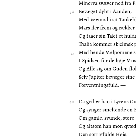
Minerva svæver ned fra P
Bevæget dybt i Aanden,
Med Veemod i sit Tankebl
Mars iler frem og række
Og faaer sin Tak i et huld
Thalia kommer skjelmsk p
Med hende Melpomene s
I Spidsen for de høje Mu
Og Alle sig om Guden flo
Selv Jupiter bevæger sine
Forventningsfuld: —
Da griber han i Lyrens G
Og synger smeltende en 
Om gamle, svunde, store
Og altsom han mon qvæd
Den sorrigfulde Høje,