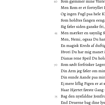
Som gjemmer mine Vinte
Men Rom er et fortryllet 
Og ingen Fugl paa hele K
Som holdtes fangen eenga
Sig føler siden ganske fri,
Men mærker en usynlig 
Men, Nemi, ogsaa Du har 
En magisk Kreds af dufti
Hvori Du har mig manet 
Dianas rene Speil Du hold
Som sødt forfrisker Lege
Din Arm jeg føler om min 
Din sunde Aande paa min
Ej mere liflig Pigen er at 
Naar Hjertet første Gang 
Bag den nysfaldne Jomfr
End Druerne bag dine lys