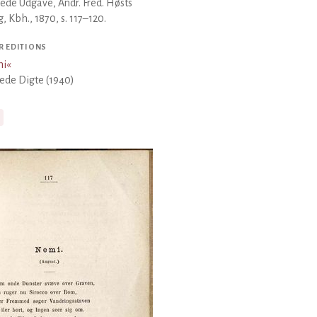
ede Udgave, Andr. Fred. Høsts
g, Kbh., 1870, s. 117–120.
R EDITIONS
i
«
ede Digte (1940)