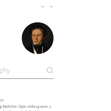
←
→
phy
CE
g Bødtcher:
Digte, ældre og nyere
, 3.