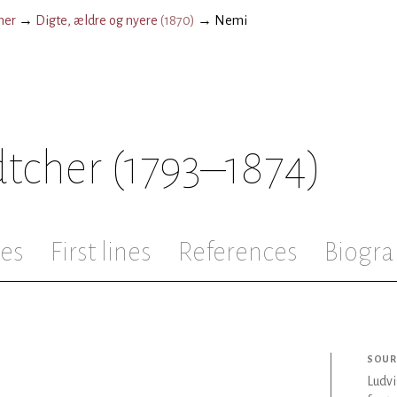
her
→
Digte, ældre og nyere
(
1870
)
→
Nemi
dtcher
(1793–1874)
les
First lines
References
Biogra
SOUR
Ludvi