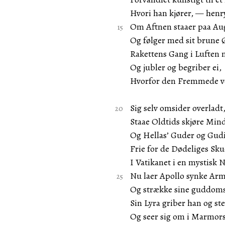
Hvori han kjører, — henr
Om Aftnen staaer paa Au
Og følger med sit brune 
Rakettens Gang i Luften 
Og jubler og begriber ei,
Hvorfor den Fremmede vel
Sig selv omsider overladt
Staae Oldtids skjøre Min
Og Hellas’ Guder og Gud
Frie for de Dødeliges Sku
I Vatikanet i en mystisk N
Nu laer Apollo synke Ar
Og strække sine guddom
Sin Lyra griber han og s
Og seer sig om i Marmors