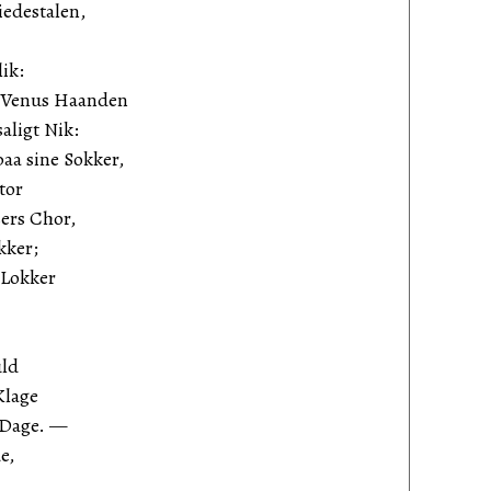
iedestalen,
ik:
r Venus Haanden
saligt Nik:
aa sine Sokker,
tor
sers Chor,
kker;
 Lokker
uld
Klage
 Dage. —
e,