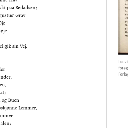
ykt paa Seiladsen;
gustus’ Grav
Øje
nøje
 gik sin Vej.
,
Ludvi
der
forøg
Forla
inder,
en,
at;
m og Buen
sskjønne Lemmer, —
temmer
alen;