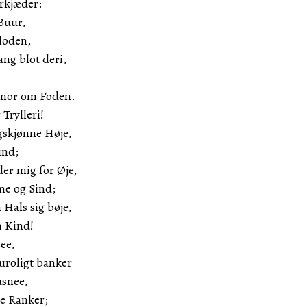
rkjæder:
Buur,
loden,
ng blot deri,
Snor om Foden.
Trylleri!
gskjønne Høje,
ind;
er mig for Øje,
me og Sind;
Hals sig bøje,
 Kind!
see,
uroligt banker
usnee,
e Ranker;