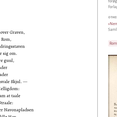
forøg
Forla
OTHE
»
Nem
Saml
over Graven,
r Rom,
Rom
dringsstaven
er sig om.
re guul,
ader
ader
 svale Skjul. —
Helligdom:
m at taale
traale:
er Navonapladsen
lille Hav,