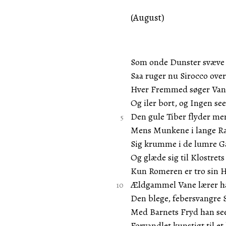
(August)
Som onde Dunster svæve 
Saa ruger nu Sirocco ove
Hver Fremmed søger Van
Og iler bort, og Ingen se
Den gule Tiber flyder me
Mens Munkene i lange R
Sig krumme i de lumre G
Og glæde sig til Klostrets
Kun Romeren er tro sin 
Ældgammel Vane lærer ha
Den blege, febersvangre S
Med Barnets Fryd han se
Forvandlet kunstigt til et 