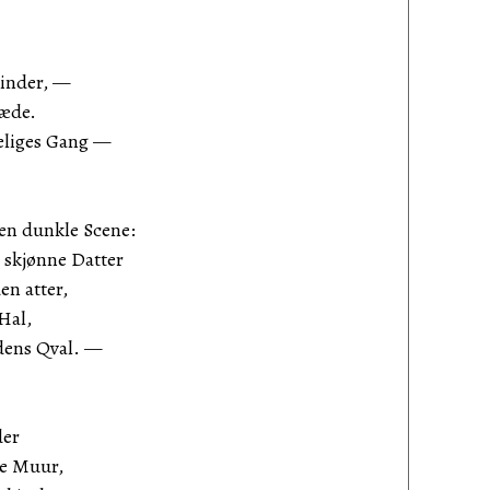
inder, —
ræde.
eliges Gang —
en dunkle Scene:
 skjønne Datter
n atter,
 Hal,
dens Qval. —
der
le Muur,