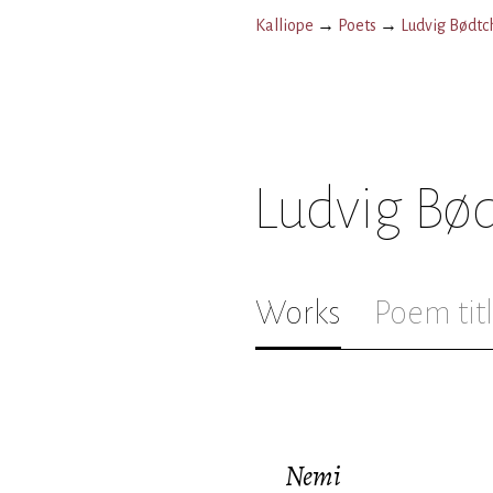
Kalliope
→
Poets
→
Ludvig Bødtc
Ludvig Bø
Works
Poem tit
Nemi