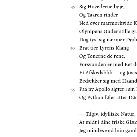
Sig Hovederne bøje,
Og Taaren rinder
Ned over marmorhvide K
Olympens Guder stille g
Dog tys! sig nærmer Død
Brat tier Lyrens Klang
Og Tonerne de rene,
Forsvunden er med Eet d
Et Afskedsblik — og Jovis
Bedækker sig med Haande
Paa ny Apollo sigter i sin
Og Python føler atter Dø
— Tilgiv, idylliske Natur,
At midt i dine friske Glæ
Jeg mindes end hiin gam