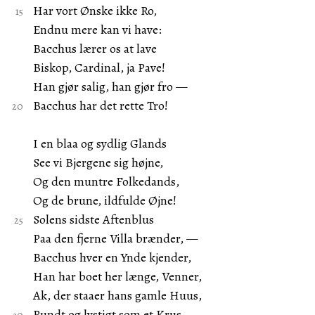
Har vort Ønske ikke Ro,
Endnu mere kan vi have:
Bacchus lærer os at lave
Biskop, Cardinal, ja Pave!
Han gjør salig, han gjør fro —
Bacchus har det rette Tro!
I en blaa og sydlig Glands
See vi Bjergene sig højne,
Og den muntre Folkedands,
Og de brune, ildfulde Øjne!
Solens sidste Aftenblus
Paa den fjerne Villa brænder, —
Bacchus hver en Ynde kjender,
Han har boet her længe, Venner,
Ak, der staaer hans gamle Huus,
Rundt og lystigt som et Krus.