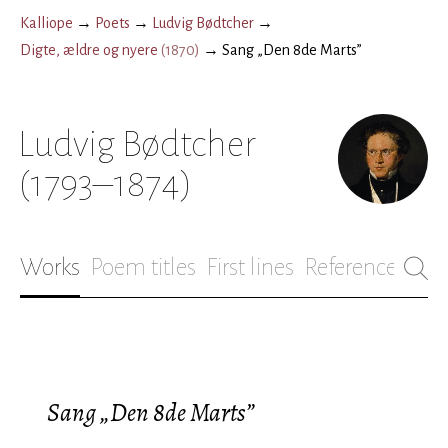
Kalliope
→
Poets
→
Ludvig Bødtcher
→
Digte, ældre og nyere
(
1870
)
→
Sang „Den 8de Marts”
Ludvig Bødtcher
(1793–1874)
Works
Poem titles
First lines
References
Bio
Sang „Den 8de Marts”