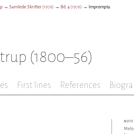
up
→
Samlede Skrifter
(
1976
)
→
Bd. 4
(
1976
)
→
Impromptu
strup
(1800–56)
les
First lines
References
Biogra
NOTE
Melo