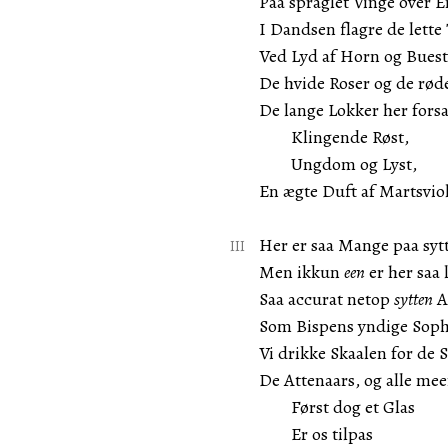
Paa spraglet Vinge over E
I Dandsen flagre de lette
Ved Lyd af Horn og Buest
De hvide Roser og de rød
De lange Lokker her forsa
Klingende Røst,
Ungdom og Lyst,
En ægte Duft af Martsviol
Her er saa Mange paa syt
Men ikkun
een
er her saa l
Saa accurat netop
sytten
A
Som Bispens yndige Soph
Vi drikke Skaalen for de 
De Attenaars, og alle meer
Først dog et Glas
Er os tilpas