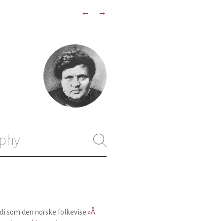
←
→
phy
di som den norske folkevise
»Å