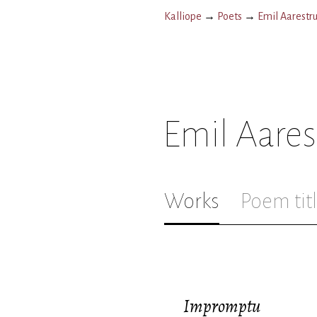
Kalliope
→
Poets
→
Emil Aarestr
Emil Aare
Works
Poem tit
Impromptu