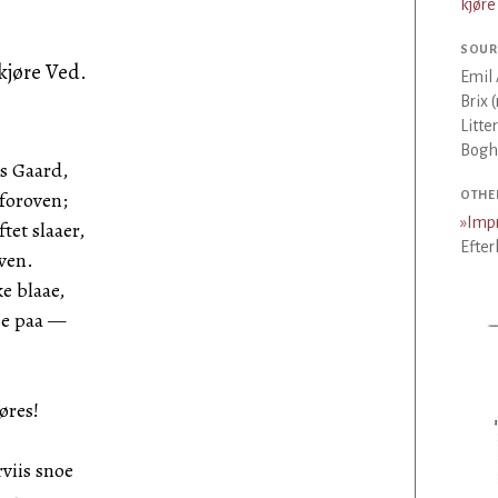
kjøre
SOUR
kjøre Ved.
Emil 
Brix 
Litte
Bogha
ns Gaard,
foroven;
OTHE
»
Imp
et slaaer,
Efter
ven.
e blaae,
lse paa —
øres!
viis snoe