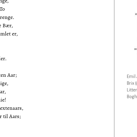
nge,
 To
renge.
e Bær,
mlet er,
er.
ten Aar;
Emil 
ige,
Brix 
Litte
ar,
Bogha
ie!
Sextenaars,
 til Aars;