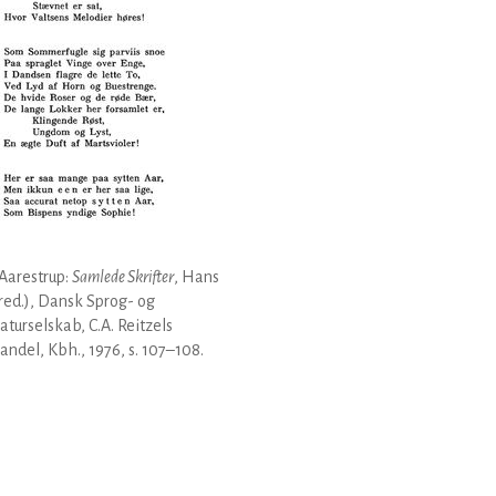
Aarestrup:
Samlede Skrifter
, Hans
(red.), Dansk Sprog- og
raturselskab, C.A. Reitzels
ndel, Kbh., 1976, s. 107–108.