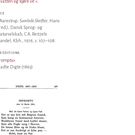
 vatten og kjøre ve’«
.
CE
Aarestrup:
Samlede Skrifter
, Hans
(red.), Dansk Sprog- og
raturselskab, C.A. Reitzels
ndel, Kbh., 1976, s. 107–108.
R EDITIONS
romptu
«
ladte Digte (1863)