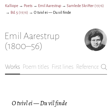
Kalliope
→
Poets
→
Emil Aarestrup
→
Samlede Skrifter
(
1976
)
→
Bd. 5
(
1976
)
→
O tvivl ei — Du vil finde
Emil Aarestrup
(1800–56)
Works
Poem titles
First lines
References
Bio
O tvivl ei — Du vil finde