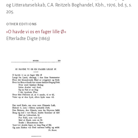
og Litteraturselskab, C.A. Reitzels Boghandel, Kbh., 1976, bd. 5, s.
205.
OTHER EDITIONS
»
O havde vi os en fager lille Ø
«
Efterladte Digte (1863)