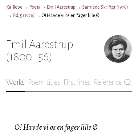
Kalliope
→
Poets
→
Emil Aarestrup
→
Samlede Skrifter
(
1976
)
→
Bd. 5
(
1976
)
→
O! Havde vi os en fager lille Ø
Emil Aarestrup
(1800–56)
Works
Poem titles
First lines
References
Bio
O! Havde vi os en fager lille Ø