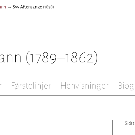
ann
→
Syv Aftensange
(
1838
)
mann
(1789–1862)
r
Førstelinjer
Henvisninger
Biog
Sidst