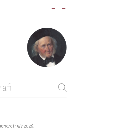
←
→
rafi
 ændret
15/7 2026
.