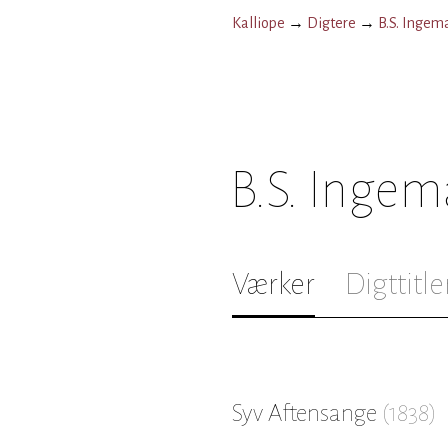
Kalliope
→
Digtere
→
B.S. Ingem
B.S. Inge
Værker
Digttitle
Syv Aftensange
(
1838
)