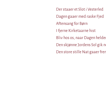
Der staaer et Slot i Vesterled
Dagen gaaer med raske Fjed
Aftensang for Børn
I fjerne Kirketaarne hist
Bliv hos os, naar Dagen helde
Den skjønne Jordens Sol gik 
Den store stille Nat gaaer fre