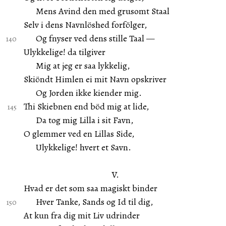
Mens Avind den med grusomt Staal
Selv i dens Navnlöshed forfölger,
Og fnyser ved dens stille Taal —
Ulykkelige! da tilgiver
Mig at jeg er saa lykkelig,
Skiöndt Himlen ei mit Navn opskriver
Og Jorden ikke kiender mig.
Thi Skiebnen end böd mig at lide,
Da tog mig Lilla i sit Favn,
O glemmer ved en Lillas Side,
Ulykkelige! hvert et Savn.
V.
Hvad er det som saa magiskt binder
Hver Tanke, Sands og Id til dig,
At kun fra dig mit Liv udrinder