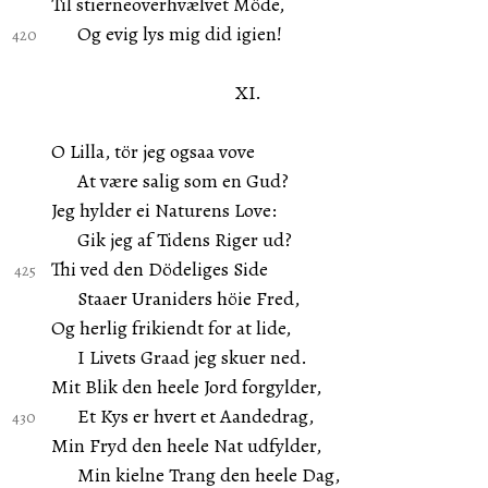
Til stierneoverhvælvet Möde,
Og evig lys mig did igien!
XI.
O Lilla, tör jeg ogsaa vove
At være salig som en Gud?
Jeg hylder ei Naturens Love:
Gik jeg af Tidens Riger ud?
Thi ved den Dödeliges Side
Staaer Uraniders höie Fred,
Og herlig frikiendt for at lide,
I Livets Graad jeg skuer ned.
Mit Blik den heele Jord forgylder,
Et Kys er hvert et Aandedrag,
Min Fryd den heele Nat udfylder,
Min kielne Trang den heele Dag,