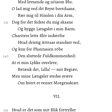
Med levnende og nöisom Blu.
O lad mig ved dit Bryst bortdaane,
Bær mig til Himlen i din Arm,
Dog for det Sidste du mig skaane
Og hygge Længslet i min Barm.
Chariters lette Slör indsvöbe
Hvad dristig Attraae standser ved,
Og kun for Phantasien röbe
Den sluttede Fuldkommenhed:
At ei min Lykke overleve,
Betænk det, Lilla! — mit Begiær,
Men mine Længsler stedse svæve
Om hvert et ventet Morgenskiær.
VII.
Hvad er det som mit Blik fortryller