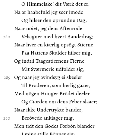
O Himmelske! dit Værk det er.
Na ar haabefuld jeg seer imöde
Og hilser den oprundne Dag,
Naar nöiet, jeg dens Aftenröde
Velsigner med hvert Aandedrag;
Naar hver en kiærlig opsögt Stierne
Paa Nattens Skulder hilser mig,
Og indtil Taagestiernens Fierne
Mit Sværmerie udfolder sig;
Og naar jeg avindsyg ei skeeler
Til Broderen, som herlig gaaer,
Med nögen Hunger Brödet deeler
Og Giorden om dens Feber slaaer;
Naar ikke Undertrykte bander,
Berövede anklager mig,
Men tidt den Godes Forbön blander
I mine stille Bönner sig;