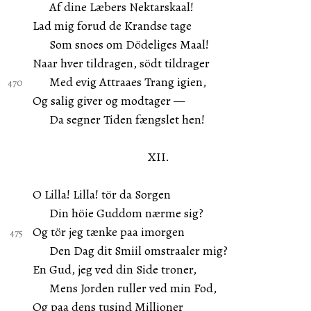
Af dine Læbers Nektarskaal!
Lad mig forud de Krandse tage
Som snoes om Dödeliges Maal!
Naar hver tildragen, södt tildrager
Med evig Attraaes Trang igien,
Og salig giver og modtager —
Da segner Tiden fængslet hen!
XII.
O Lilla! Lilla! tör da Sorgen
Din höie Guddom nærme sig?
Og tör jeg tænke paa imorgen
Den Dag dit Smiil omstraaler mig?
En Gud, jeg ved din Side troner,
Mens Jorden ruller ved min Fod,
Og paa dens tusind Millioner