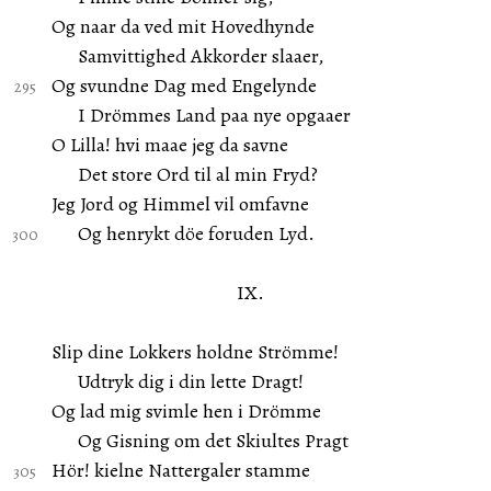
Og naar da ved mit Hovedhynde
Samvittighed Akkorder slaaer,
Og svundne Dag med Engelynde
I Drömmes Land paa nye opgaaer
O Lilla! hvi maae jeg da savne
Det store Ord til al min Fryd?
Jeg Jord og Himmel vil omfavne
Og henrykt döe foruden Lyd.
IX.
Slip dine Lokkers holdne Strömme!
Udtryk dig i din lette Dragt!
Og lad mig svimle hen i Drömme
Og Gisning om det Skiultes Pragt
Hör! kielne Nattergaler stamme