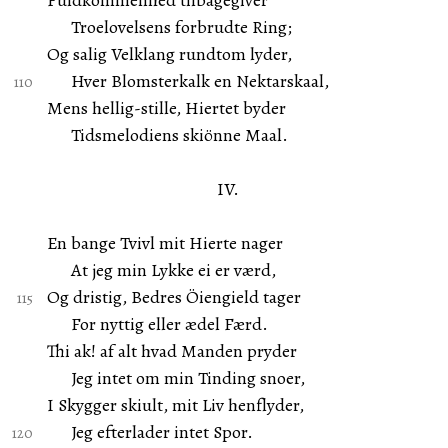
Fuldkommenhed tilbagegiver
Troelovelsens forbrudte Ring;
Og salig Velklang rundtom lyder,
Hver Blomsterkalk en Nektarskaal,
Mens hellig-stille, Hiertet byder
Tidsmelodiens skiönne Maal.
IV.
En bange Tvivl mit Hierte nager
At jeg min Lykke ei er værd,
Og dristig, Bedres Öiengield tager
For nyttig eller ædel Færd.
Thi ak! af alt hvad Manden pryder
Jeg intet om min Tinding snoer,
I Skygger skiult, mit Liv henflyder,
Jeg efterlader intet Spor.