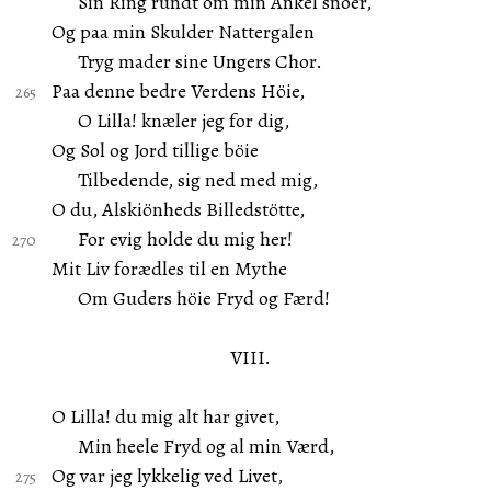
Sin Ring rundt om min Ankel snoer,
Og paa min Skulder Nattergalen
Tryg mader sine Ungers Chor.
Paa denne bedre Verdens Höie,
O Lilla! knæler jeg for dig,
Og Sol og Jord tillige böie
Tilbedende, sig ned med mig,
O du, Alskiönheds Billedstötte,
For evig holde du mig her!
Mit Liv forædles til en Mythe
Om Guders höie Fryd og Færd!
VIII.
O Lilla! du mig alt har givet,
Min heele Fryd og al min Værd,
Og var jeg lykkelig ved Livet,