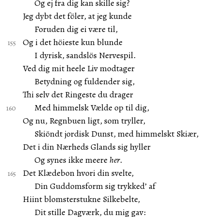
Og ej fra dig kan skille sig?
Jeg dybt det föler, at jeg kunde
Foruden dig ei være til,
Og i det höieste kun blunde
I dyrisk, sandslös Nervespil.
Ved dig mit heele Liv modtager
Betydning og fuldender sig,
Thi selv det Ringeste du drager
Med himmelsk Vælde op til dig,
Og nu, Regnbuen ligt, som tryller,
Skiöndt jordisk Dunst, med himmelskt Skiær,
Det i din Nærheds Glands sig hyller
Og synes ikke meere
her
.
Det Klædebon hvori din svelte,
Din Guddomsform sig trykked’ af
Hiint blomsterstukne Silkebelte,
Dit stille Dagværk, du mig gav: