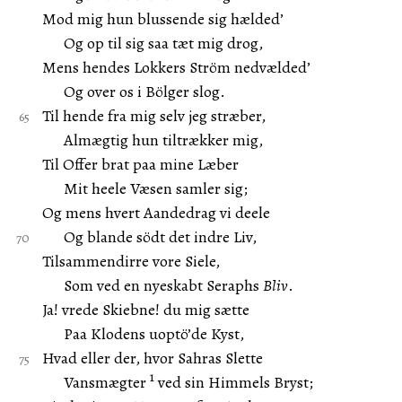
Mod mig hun blussende sig hælded’
Og op til sig saa tæt mig drog,
Mens hendes Lokkers Ström nedvælded’
Og over os i Bölger slog.
Til hende fra mig selv jeg stræber,
Almægtig hun tiltrækker mig,
Til Offer brat paa mine Læber
Mit heele Væsen samler sig;
Og mens hvert Aandedrag vi deele
Og blande södt det indre Liv,
Tilsammendirre vore Siele,
Som ved en nyeskabt Seraphs
Bliv
.
Ja! vrede Skiebne! du mig sætte
Paa Klodens uoptö’de Kyst,
Hvad eller der, hvor Sahras Slette
1
Vansmægter
ved sin Himmels Bryst;