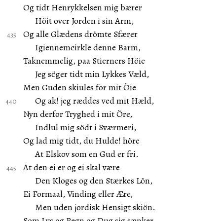
Og tidt Henrykkelsen mig bærer
Höit over Jorden i sin Arm,
Og alle Glædens drömte Sfærer
Igiennemcirkle denne Barm,
Taknemmelig, paa Stierners Höie
Jeg söger tidt min Lykkes Væld,
Men Guden skiules for mit Öie
Og ak! jeg ræddes ved mit Hæld,
Nyn derfor Tryghed i mit Öre,
Indlul mig södt i Sværmeri,
Og lad mig tidt, du Hulde! höre
At Elskov som en Gud er fri.
At den ei er og ei skal være
Den Kloges og den Stærkes Lön,
Ei Formaal, Vinding eller Ære,
Men uden jordisk Hensigt skiön.
Som Lys og Regn og Dug sig sænker