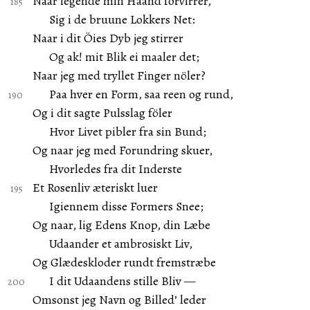
Naar legende min Haand forvirrer,
Sig i de bruune Lokkers Net:
Naar i dit Öies Dyb jeg stirrer
Og ak! mit Blik ei maaler det;
Naar jeg med tryllet Finger nöler?
Paa hver en Form, saa reen og rund,
Og i dit sagte Pulsslag föler
Hvor Livet pibler fra sin Bund;
Og naar jeg med Forundring skuer,
Hvorledes fra dit Inderste
Et Rosenliv æteriskt luer
Igiennem disse Formers Snee;
Og naar, lig Edens Knop, din Læbe
Udaander et ambrosiskt Liv,
Og Glædeskloder rundt fremstræbe
I dit Udaandens stille Bliv —
Omsonst jeg Navn og Billed’ leder