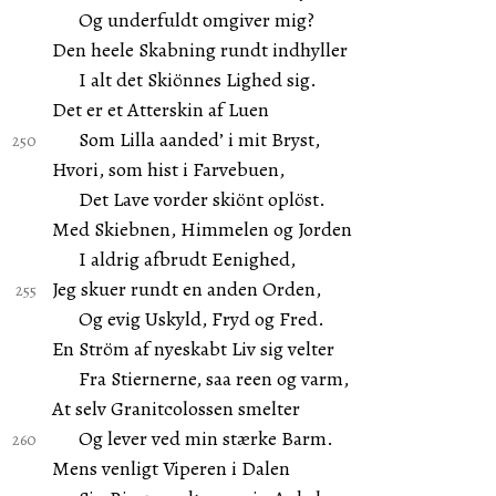
Og underfuldt omgiver mig?
Den heele Skabning rundt indhyller
I alt det Skiönnes Lighed sig.
Det er et Atterskin af Luen
Som Lilla aanded’ i mit Bryst,
Hvori, som hist i Farvebuen,
Det Lave vorder skiönt oplöst.
Med Skiebnen, Himmelen og Jorden
I aldrig afbrudt Eenighed,
Jeg skuer rundt en anden Orden,
Og evig Uskyld, Fryd og Fred.
En Ström af nyeskabt Liv sig velter
Fra Stiernerne, saa reen og varm,
At selv Granitcolossen smelter
Og lever ved min stærke Barm.
Mens venligt Viperen i Dalen