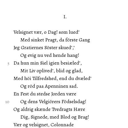
I.
Velsignet vær, o Dag! som lued’
Med sinket Pragt, da förste Gang
Jeg Gratiernes Söster skued’,’
Og evig nu ved hende hang!
Da hun min Siel igien besiæled’,
Mit Liv oplived’, blid og glad,
Med höi Tilfredshed, end du dvæled’
Og röd paa Apenninen sad.
En Fest du stedse Jorden være
Og dens Velgiörers Födselsdag!
Og aldrig skænde Tvedragts Hære
Dig, Signede, med Blod og Brag!
Vær og velsignet, Colonnade