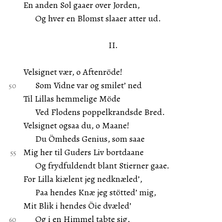
En anden Sol gaaer over Jorden,
Og hver en Blomst slaaer atter ud.
II.
Velsignet vær, o Aftenröde!
Som Vidne var og smilet’ ned
Til Lillas hemmelige Möde
Ved Flodens poppelkrandsde Bred.
Velsignet ogsaa du, o Maane!
Du Ömheds Genius, som saae
Mig her til Guders Liv bortdaane
Og frydfuldendt blant Stierner gaae.
For Lilla kiælent jeg nedknæled’,
Paa hendes Knæ jeg stötted’ mig,
Mit Blik i hendes Öie dvæled’
Og i en Himmel tabte sig.