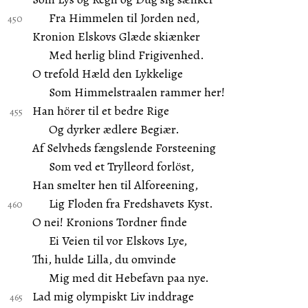
Fra Himmelen til Jorden ned,
Kronion Elskovs Glæde skiænker
Med herlig blind Frigivenhed.
O trefold Hæld den Lykkelige
Som Himmelstraalen rammer her!
Han hörer til et bedre Rige
Og dyrker ædlere Begiær.
Af Selvheds fængslende Forsteening
Som ved et Trylleord forlöst,
Han smelter hen til Alforeening,
Lig Floden fra Fredshavets Kyst.
O nei! Kronions Tordner finde
Ei Veien til vor Elskovs Lye,
Thi, hulde Lilla, du omvinde
Mig med dit Hebefavn paa nye.
Lad mig olympiskt Liv inddrage