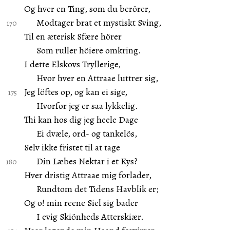
Og hver en Ting, som du berörer,
Modtager brat et mystiskt Sving,
Til en æterisk Sfære hörer
Som ruller höiere omkring.
I dette Elskovs Tryllerige,
Hvor hver en Attraae luttrer sig,
Jeg löftes op, og kan ei sige,
Hvorfor jeg er saa lykkelig.
Thi kan hos dig jeg heele Dage
Ei dvæle, ord- og tankelös,
Selv ikke fristet til at tage
Din Læbes Nektar i et Kys?
Hver dristig Attraae mig forlader,
Rundtom det Tidens Havblik er;
Og o! min reene Siel sig bader
I evig Skiönheds Atterskiær.