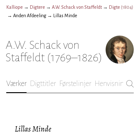
Kalliope
→
Digtere
→
A.W. Schack von Staffeldt
→
Digte
(
1804
)
→
Anden Afdeeling
→
Lillas Minde
A.W. Schack von
Staffeldt
(1769–1826)
Værker
Digttitler
Førstelinjer
Henvisninger
B
Lillas Minde