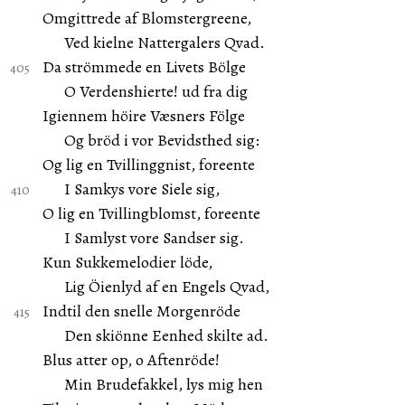
Omgittrede af Blomstergreene,
Ved kielne Nattergalers Qvad.
Da strömmede en Livets Bölge
O Verdenshierte! ud fra dig
Igiennem höire Væsners Fölge
Og bröd i vor Bevidsthed sig:
Og lig en Tvillinggnist, foreente
I Samkys vore Siele sig,
O lig en Tvillingblomst, foreente
I Samlyst vore Sandser sig.
Kun Sukkemelodier löde,
Lig Öienlyd af en Engels Qvad,
Indtil den snelle Morgenröde
Den skiönne Eenhed skilte ad.
Blus atter op, o Aftenröde!
Min Brudefakkel, lys mig hen