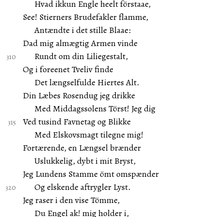
Hvad ikkun Engle heelt förstaae,
See! Stierners Brudefakler flamme,
Antændte i det stille Blaae:
Dad mig almægtig Armen vinde
Rundt om din Liliegestalt,
Og i foreenet Tveliv finde
Det længselfulde Hiertes Alt.
Din Læbes Rosendug jeg drikke
Med Middagssolens Törst! Jeg dig
Ved tusind Favnetag og Blikke
Med Elskovsmagt tilegne mig!
Fortærende, en Længsel brænder
Uslukkelig, dybt i mit Bryst,
Jeg Lundens Stamme ömt omspænder
Og elskende aftrygler Lyst.
Jeg raser i den vise Tömme,
Du Engel ak! mig holder i,