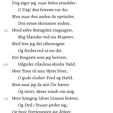
Dog siger jeg, naar Solen svindder:
O Dag! den feireste var du;
Men naar den anden da oprinder,
Den synes skiönnere endnu.
Hvad selve Mængden ringeagter,
Mig blænder ved sin Majestet,
Med Iver jeg det eftertragter
Og frydes ved at eie det.
Det Ringeste som jeg berörer,
Udgyder Glædens skiulte Væld,
Hver Time til min Hytte förer,
O gode Guder! Fred og Hæld.
Men naar jeg da mit Öie hæver
Og nöiet, skuer rundt om mig,
Hvor hungrig Idræt Lönnen kræver,
Og Dyd i Vraaer jorder sig,
Og hvor Fortienesten sig dölger,