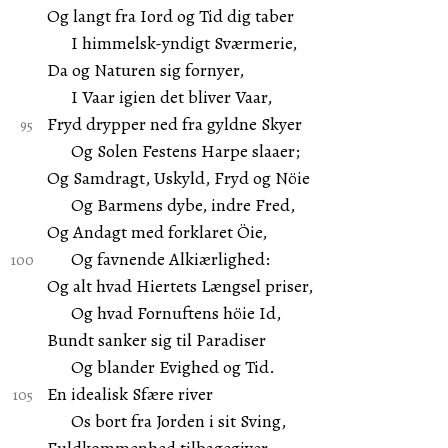
Og langt fra Iord og Tid dig taber
I himmelsk-yndigt Sværmerie,
Da og Naturen sig fornyer,
I Vaar igien det bliver Vaar,
Fryd drypper ned fra gyldne Skyer
Og Solen Festens Harpe slaaer;
Og Samdragt, Uskyld, Fryd og Nöie
Og Barmens dybe, indre Fred,
Og Andagt med forklaret Öie,
Og favnende Alkiærlighed:
Og alt hvad Hiertets Længsel priser,
Og hvad Fornuftens höie Id,
Bundt sanker sig til Paradiser
Og blander Evighed og Tid.
En idealisk Sfære river
Os bort fra Jorden i sit Sving,