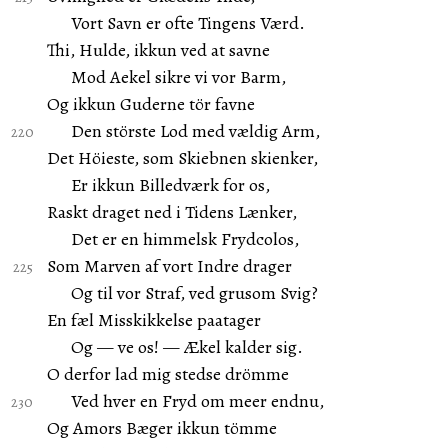
Vort Savn er ofte Tingens Værd.
Thi, Hulde, ikkun ved at savne
Mod Aekel sikre vi vor Barm,
Og ikkun Guderne tör favne
Den störste Lod med vældig Arm,
Det Höieste, som Skiebnen skienker,
Er ikkun Billedværk for os,
Raskt draget ned i Tidens Lænker,
Det er en himmelsk Frydcolos,
Som Marven af vort Indre drager
Og til vor Straf, ved grusom Svig?
En fæl Misskikkelse paatager
Og — ve os! — Ækel kalder sig.
O derfor lad mig stedse drömme
Ved hver en Fryd om meer endnu,
Og Amors Bæger ikkun tömme