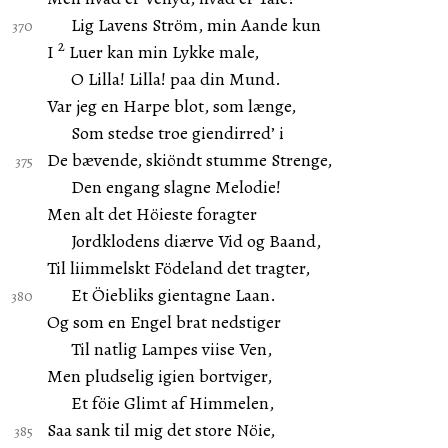
Lig Lavens Ström, min Aande kun
2
I
Luer kan min Lykke male,
O Lilla! Lilla! paa din Mund.
Var jeg en Harpe blot, som længe,
Som stedse troe giendirred’ i
De bævende, skiöndt stumme Strenge,
Den engang slagne Melodie!
Men alt det Höieste foragter
Jordklodens diærve Vid og Baand,
Til liimmelskt Födeland det tragter,
Et Öiebliks gientagne Laan.
Og som en Engel brat nedstiger
Til natlig Lampes viise Ven,
Men pludselig igien bortviger,
Et föie Glimt af Himmelen,
Saa sank til mig det store Nöie,