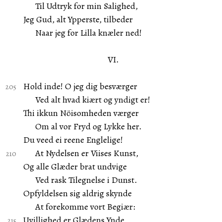
Til Udtryk for min Salighed,
Jeg Gud, alt Ypperste, tilbeder
Naar jeg for Lilla knæler ned!
VI.
Hold inde! O jeg dig besværger
Ved alt hvad kiært og yndigt er!
Thi ikkun Nöisomheden værger
Om al vor Fryd og Lykke her.
Du veed ei reene Englelige!
At Nydelsen er Viises Kunst,
Og alle Glæder brat undvige
Ved rask Tilegnelse i Dunst.
Opfyldelsen sig aldrig skynde
At forekomme vort Begiær:
Uvillighed er Glædens Ynde,