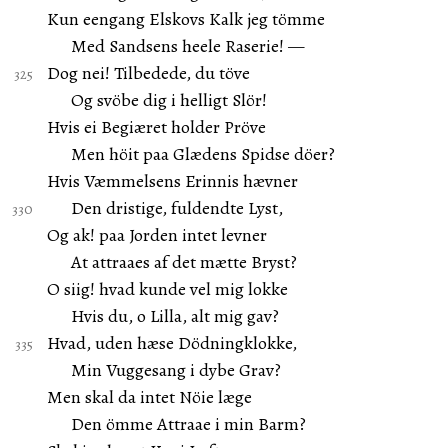
Kun eengang Elskovs Kalk jeg tömme
Med Sandsens heele Raserie! —
Dog nei! Tilbedede, du töve
Og svöbe dig i helligt Slör!
Hvis ei Begiæret holder Pröve
Men höit paa Glædens Spidse döer?
Hvis Væmmelsens Erinnis hævner
Den dristige, fuldendte Lyst,
Og ak! paa Jorden intet levner
At attraaes af det mætte Bryst?
O siig! hvad kunde vel mig lokke
Hvis du, o Lilla, alt mig gav?
Hvad, uden hæse Dödningklokke,
Min Vuggesang i dybe Grav?
Men skal da intet Nöie læge
Den ömme Attraae i min Barm?