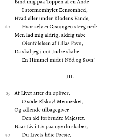
Bind mig paa Toppen af en Ande
I stormomhylet Eensomhed,
Hvad eller under Klodens Vande,
Hvor selv ei Gisningen steeg ned:
Men lad mig aldrig, aldrig tabe
Öienfölelsen af Lillas Favn,
Da skal jeg i mit Indre skabe
En Himmel midt i Nöd og Savn!
III.
Af Livet atter du opliver,
O söde Elskov! Mennesket,
Og adlende tilbagegiver
Den ak! forbrudte Majestet.
Naar Liv i Liv paa nye du skaber,
Du Livets höie Poesie,