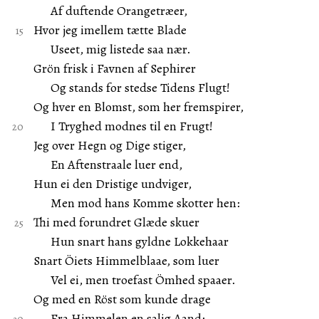
Af duftende Orangetræer,
Hvor jeg imellem tætte Blade
Useet, mig listede saa nær.
Grön frisk i Favnen af Sephirer
Og stands for stedse Tidens Flugt!
Og hver en Blomst, som her fremspirer,
I Tryghed modnes til en Frugt!
Jeg over Hegn og Dige stiger,
En Aftenstraale luer end,
Hun ei den Dristige undviger,
Men mod hans Komme skotter hen:
Thi med forundret Glæde skuer
Hun snart hans gyldne Lokkehaar
Snart Öiets Himmelblaae, som luer
Vel ei, men troefast Ömhed spaaer.
Og med en Röst som kunde drage
Fra Himmelen en salig Aand: