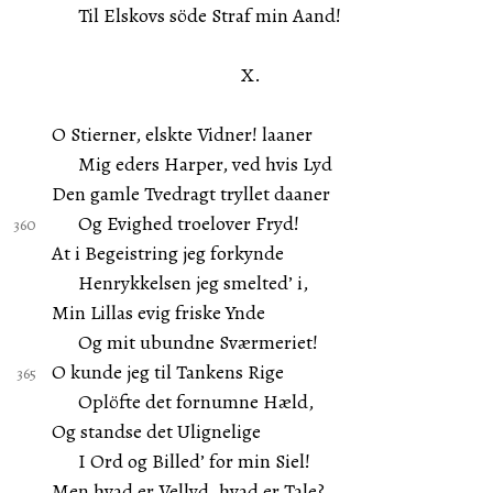
Til Elskovs söde Straf min Aand!
X.
O Stierner, elskte Vidner! laaner
Mig eders Harper, ved hvis Lyd
Den gamle Tvedragt tryllet daaner
Og Evighed troelover Fryd!
At i Begeistring jeg forkynde
Henrykkelsen jeg smelted’ i,
Min Lillas evig friske Ynde
Og mit ubundne Sværmeriet!
O kunde jeg til Tankens Rige
Oplöfte det fornumne Hæld,
Og standse det Ulignelige
I Ord og Billed’ for min Siel!
Men hvad er Vellyd, hvad er Tale?