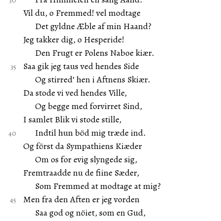
Vil du, o Fremmed! vel modtage
Det gyldne Æble af min Haand?
Jeg takker dig, o Hesperide!
Den Frugt er Polens Naboe kiær.
Saa gik jeg taus ved hendes Side
Og stirred’ hen i Aftnens Skiær.
Da stode vi ved hendes Ville,
Og begge med forvirret Sind,
I samlet Blik vi stode stille,
Indtil hun böd mig træde ind.
Og först da Sympathiens Kiæder
Om os for evig slyngede sig,
Fremtraadde nu de fiine Sæder,
Som Fremmed at modtage at mig?
Men fra den Aften er jeg vorden
Saa god og nöiet, som en Gud,