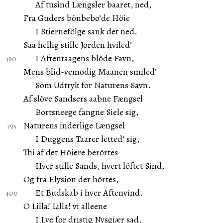
Af tusind Længsler baaret, ned,
Fra Guders bönbebo’de Höie
I Stiernefölge sank det ned.
Saa hellig stille Jorden hviled’
I Aftentaagens blöde Favn,
Mens blid-vemodig Maanen smiled’
Som Udtryk for Naturens Savn.
Af slöve Sandsers aabne Fængsel
Bortsneege fangne Siele sig,
Naturens inderlige Længsel
I Duggens Taarer letted’ sig,
Thi af det Höiere berörtes
Hver stille Sands, hvert löftet Sind,
Og fra Elysion der hörtes,
Et Budskab i hver Aftenvind.
O Lilla! Lilla! vi alleene
I Lye for dristig Nysgiær sad,