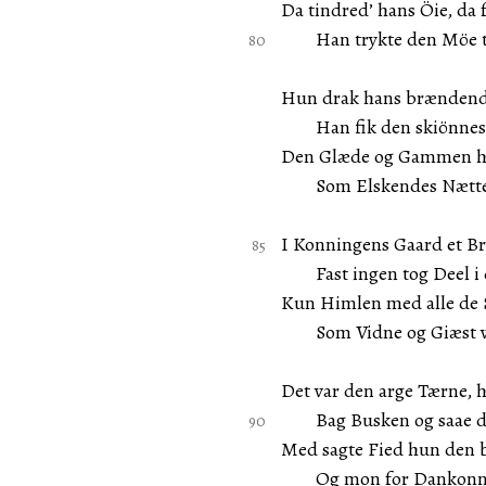
Da tindred’ hans Öie, da
Han trykte den Möe til
Hun drak hans brændend
Han fik den skiönnest
Den Glæde og Gammen h
Som Elskendes Nætter
I Konningens Gaard et Br
Fast ingen tog Deel i 
Kun Himlen med alle de 
Som Vidne og Giæst va
Det var den arge Tærne, 
Bag Busken og saae d
Med sagte Fied hun den b
Og mon for Dankonni