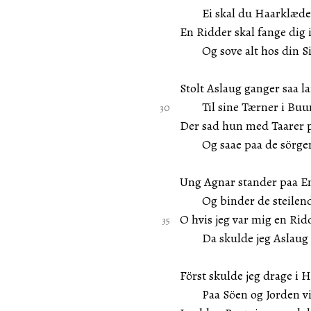
Ei skal du Haarklæder 
En Ridder skal fange dig i
Og sove alt hos din Si
Stolt Aslaug ganger saa 
Til sine Tærner i Buur
Der sad hun med Taarer 
Og saae paa de sörge
Ung Agnar stander paa E
Og binder de steilend
O hvis jeg var mig en Rid
Da skulde jeg Aslaug 
Först skulde jeg drage i
Paa Söen og Jorden vi