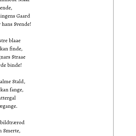
ende,
ningens Gaard
hans Svende!
stre blaae
kan finde,
gnars Straae
e binde!
alme Stald,
an fange,
ttergal
ægange.
Abildtrærod
 Smerte,