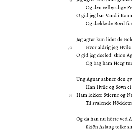
Og den velbyrdige Fr
O gid jeg bar Vand i Kon
Og dækkede Bord for 
Jeg agter kun lidet de Bol
Hvor aldrig jeg Hvile 
O gid jeg deeled’ skiön A
Og bag ham Neeg turd
Ung Agnar aabner den qv
Han Hvile og Sövn ei k
Ham lokker Stierne og Na
Til svalende Nöddetr
Og da han nu hörte ved 
Skiön Aslaug tolke sin