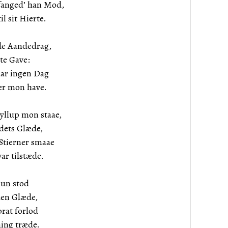
 fanged’ han Mod,
 sit Hierte.
e Aandedrag,
e Gave:
ar ingen Dag
 mon have.
yllup mon staae,
dets Glæde,
Stierner smaae
r tilstæde.
hun stod
en Glæde,
rat forlod
ng træde.