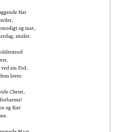
uggende Nat
iler,
emodigt og mat,
dag, smiler.
Abildtrærod
er,
 ved sin Fod,
un lover.
ide Christ,
forbarme!
oe og Rist
me.
dsömmede Maar