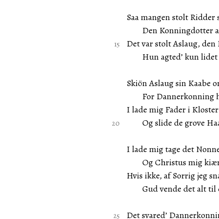
Saa mangen stolt Ridder 
Den Konningdotter at 
Det var stolt Aslaug, de
Hun agted’ kun lidet 
Skiön Aslaug sin Kaabe o
For Dannerkonning hu
I lade mig Fader i Kloster
Og slide de grove Haa
I lade mig tage det Nonn
Og Christus mig kiærl
Hvis ikke, af Sorrig jeg sn
Gud vende det alt til d
Det svared’ Dannerkonni