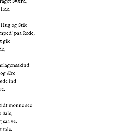
raget Sværd,
lide.
 Hug og Stik
ed’ paa Rede,
t gik
de,
karlagensskind
og Ære
æde ind
re.
tidt monne see
Sale,
 saa ve,
tale.