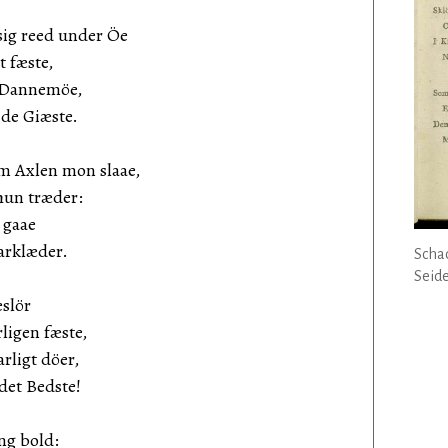
sig reed under Öe
fæste,
n Dannemöe,
de Giæste.
m Axlen mon slaae,
n træder:
 gaae
rklæder.
Schac
Seide
eslör
igen fæste,
arligt döer,
et Bedste!
ng bold: