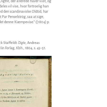
Digtre, der allerede haver viist, og
eles vil vise, hvor fortroelig han
d den scandinaviske Oldtid, har
t Par Penselströg, saa at sige,
det
denne Kiæmpevise.” (
[
1804
]
p.
k Staffeldt:
Digte
, Andreas
lin Forlag, Kbh., 1804, s. 43–51.