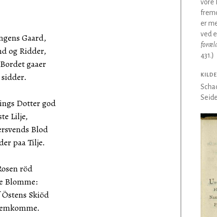
vore 
fremd
er me
ved e
ingens Gaard,
foræl
 og Ridder,
431.)
 Bordet gaaer
sidder.
KILDE
Schac
Seide
ings Dotter god
 Lilje,
ersvends Blod
 paa Tilje.
Rosen röd
e Blomme:
 Östens Skiöd
remkomme.