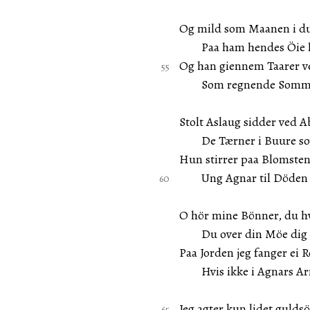
Og mild som Maanen i d
Paa ham hendes Öie hv
Og han giennem Taarer v
Som regnende Sommer
Stolt Aslaug sidder ved 
De Tærner i Buure sov
Hun stirrer paa Blomsten
Ung Agnar til Döden h
O hör mine Bönner, du hv
Du over din Möe dig 
Paa Jorden jeg fanger ei R
Hvis ikke i Agnars Ar
Jeg agter kun lidet gul