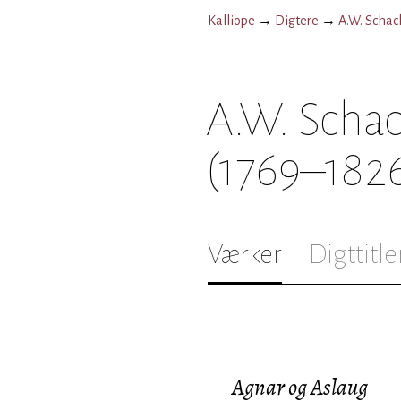
Kalliope
→
Digtere
→
A.W. Schac
A.W. Schac
(1769–182
Værker
Digttitle
Agnar og Aslaug