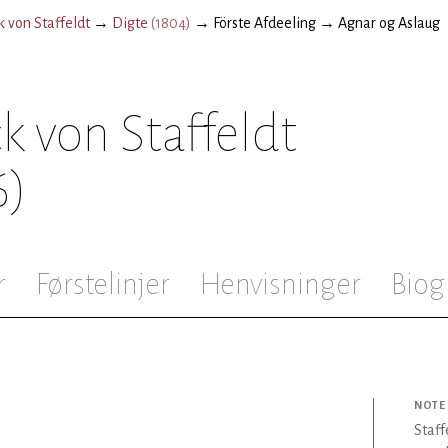
k von Staffeldt
→
Digte
(
1804
)
→
Förste Afdeeling
→
Agnar og Aslaug
k von Staffeldt
6)
r
Førstelinjer
Henvisninger
Biog
NOTE
Staff