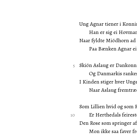
Ung Agnar tiener i Konn
Han er sig ei Hovmand
Naar fyldte Miödhorn ad
Paa Bænken Agnar ei 
Skiön Aslaug er Dankonn
Og Danmarkis rankeste
I Kinden stiger hver Ung
Naar Aslaug fremtræder
Som Lillien hvid og som 
Er Herthedals feirest
Den Rose som springer af
Mon ikke saa faver f