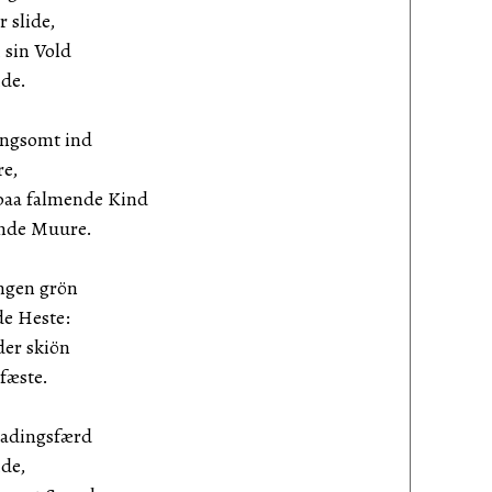
slide,
 sin Vold
de.
langsomt ind
e,
paa falmende Kind
nde Muure.
ngen grön
e Heste:
der skiön
fæste.
 Hadingsfærd
de,