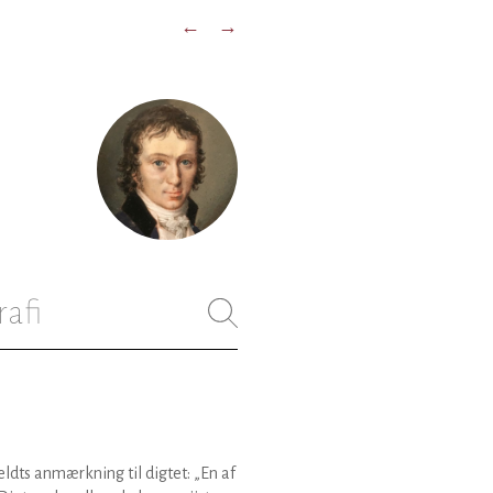
←
→
rafi
eldts anmærkning til digtet: „En af