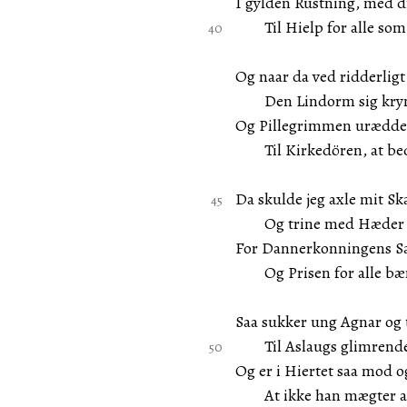
I gylden Rustning, med d
Til Hielp for alle som 
Og naar da ved ridderligt
Den Lindorm sig krymp
Og Pillegrimmen urædde
Til Kirkedören, at be
Da skulde jeg axle mit S
Og trine med Hæder 
For Dannerkonningens S
Og Prisen for alle bæ
Saa sukker ung Agnar og 
Til Aslaugs glimrende 
Og er i Hiertet saa mod og
At ikke han mægter at 