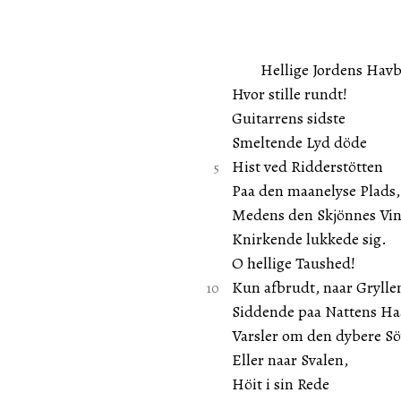
Hellige Jordens Havbl
Hvor stille rundt!
Guitarrens sidste
Smeltende Lyd döde
Hist ved Ridderstötten
Paa den maanelyse Plads,
Medens den Skjönnes Vi
Knirkende lukkede sig.
O hellige Taushed!
Kun afbrudt, naar Grylle
Siddende paa Nattens Ha
Varsler om den dybere Sö
Eller naar Svalen,
Höit i sin Rede