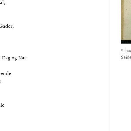
al,
ader,
Schac
g Dag og Nat
Seide
rende
t.
ale