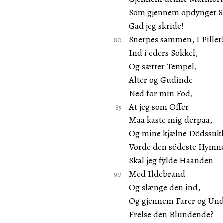
Som gjennem opdynget S
Gad jeg skride!
Snerpes sammen, I Piller
Ind i eders Sokkel,
Og sætter Tempel,
Alter og Gudinde
Ned for min Fod,
At jeg som Offer
Maa kaste mig derpaa,
Og mine kjælne Dödssuk
Vorde den södeste Hymn
Skal jeg fylde Haanden
Med Ildebrand
Og slænge den ind,
Og gjennem Farer og Un
Frelse den Blundende?