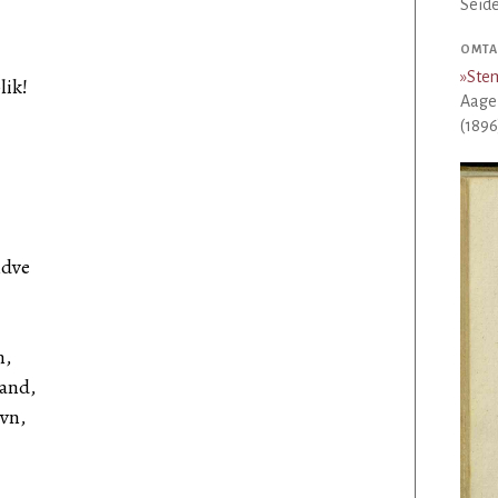
Seide
OMTAL
»
Ste
ik!
Aage
(1896
ndve
n,
and,
vn,