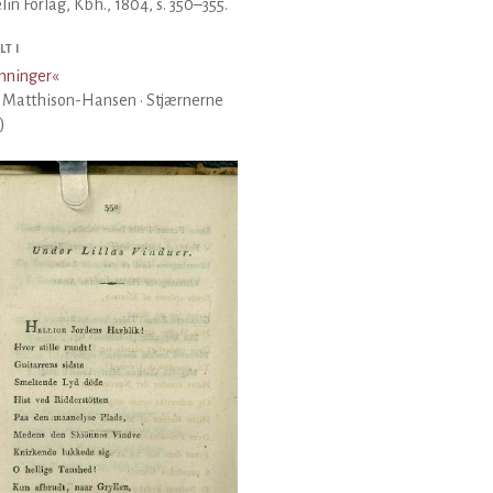
lin Forlag, Kbh., 1804, s. 350–355.
T I
mninger
«
 Matthison-Hansen · Stjærnerne
)