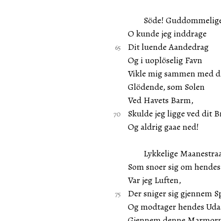
Söde! Guddommelige
O kunde jeg inddrage
Dit luende Aandedrag
Og i uoplöselig Favn
Vikle mig sammen med d
Glödende, som Solen
Ved Havets Barm,
Skulde jeg ligge ved dit B
Og aldrig gaae ned!
Lykkelige Maanestraa
Som snoer sig om hendes
Var jeg Luften,
Der sniger sig gjennem 
Og modtager hendes Uda
Gjennem denne Marmorm