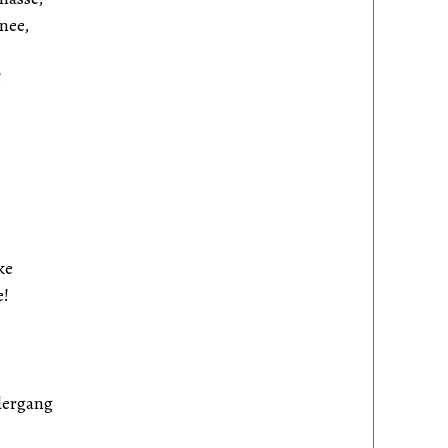
nee,
!
ke
e!
dergang