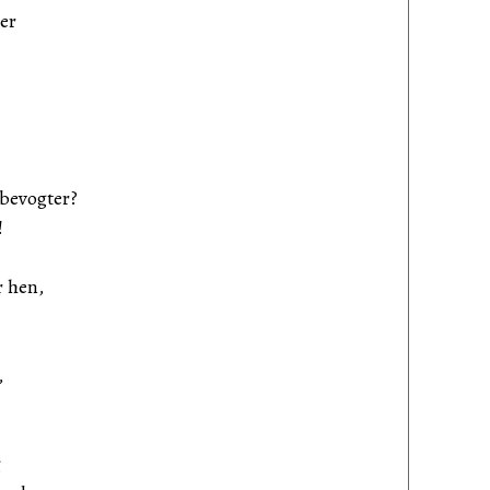
er
 bevogter?
!
r hen,
,
!
g