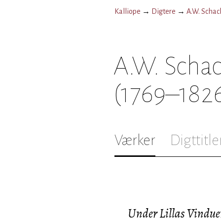
Kalliope
→
Digtere
→
A.W. Schac
A.W. Schac
(1769–182
Værker
Digttitle
Under Lillas Vindue