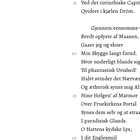
Ved det corinthiske Capit
Qvidrer i kjælen Dröm.
Gjennem eensomme G
Bredt oplyste af Maanen,
Gaaer jeg og skuer
Min Skygge langt forud.
Hvor underligt blande si
Til phantastisk Uvished!
Halvt svinder det Nærvæ
Og ætherisk synes mig Al
Hine Helgen’ af Marmor
Over Fruekirkens Portal
Synes dem selv og at stra
I paradisisk Glands.
O Nattens kydske Lys,
I dit Englesmiil