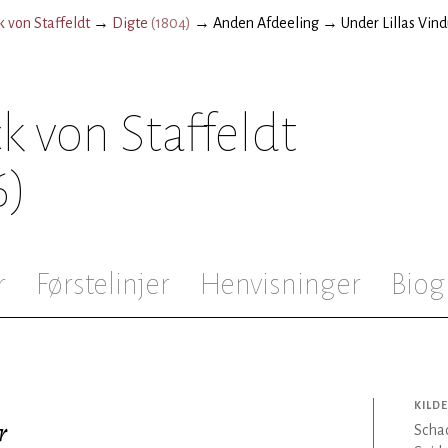
k von Staffeldt
→
Digte
(
1804
)
→
Anden Afdeeling
→
Under Lillas Vin
k von Staffeldt
6)
r
Førstelinjer
Henvisninger
Biog
KILDE
r
Schac