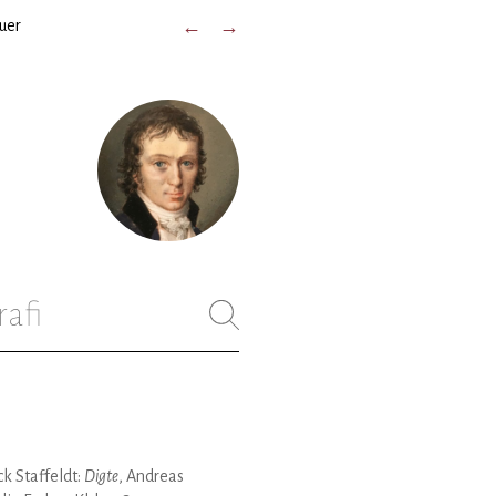
duer
←
→
rafi
k Staffeldt:
Digte
, Andreas