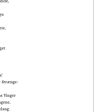
ande,
ys
eie,
get
a!
 Strænge:
ns Vinger
ngene,
klang.