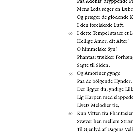
Paa Adonis’ dryppende P
Mens Leda söger en Læbe
Og præger de glödende K
I den forelskede Luft.
I dette Tempel staaer et L
Hellige Amor, dit Alter!
O himmelske Syn!
Phantasi trækker Forhæn
Sagte til Siden,
Og Amoriner gynge
Paa de bölgende Hynder.
Der ligger du, yndige Lill
Lig Harpen med slappede
Livets Melodier tie,
Kun Viften fra Phantasie
Svæver hen mellem Stræ
Til Gjenlyd af Dagens Vel