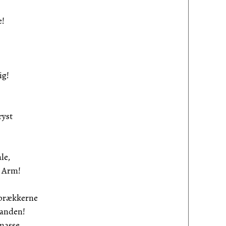
!
ig!
ryst
le,
 Arm!
Sprækkerne
anden!
asse,