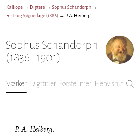
Kalliope
→
Digtere
→
Sophus Schandorph
→
Fest- og Søgnedage
(
1886
)
→
P. A. Heiberg.
Sophus Schandorph
(1836–1901)
Værker
Digttitler
Førstelinjer
Henvisninger
B
P. A. Heiberg.