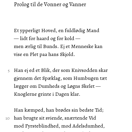
Prolog til de Vonner og Vanner
Et ypperligt Hoved, en fuldlødig Mand
— lidt for haard og for kold —
men ærlig til Bunds. Ej et Menneske kan
vise en Plet paa hans Skjold.
Han ej ed et Blik, der som Knivsodden skar
gjennem det Spæklag, som Humbugen tæt
lægger om Dumheds og Løgns Skelet —
Knoglerne grinte i Dagen klar.
Han kæmped, han brødes sin bedste Tid;
han brugte sit sviende, snærtende Vid
mod Fyrsteblindhed, mod Adelsdumhed,