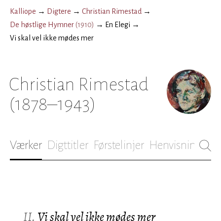
Kalliope
→
Digtere
→
Christian Rimestad
→
De høstlige Hymner
(
1910
)
→
En Elegi
→
Vi skal vel ikke mødes mer
Christian Rimestad
(1878–1943)
Værker
Digttitler
Førstelinjer
Henvisninger
B
II.
Vi skal vel ikke mødes mer