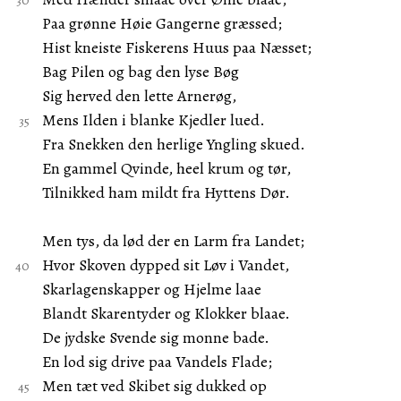
Paa grønne Høie Gangerne græssed;
Hist kneiste Fiskerens Huus paa Næsset;
Bag Pilen og bag den lyse Bøg
Sig herved den lette Arnerøg,
Mens Ilden i blanke Kjedler lued.
Fra Snekken den herlige Yngling skued.
En gammel Qvinde, heel krum og tør,
Tilnikked ham mildt fra Hyttens Dør.
Men tys, da lød der en Larm fra Landet;
Hvor Skoven dypped sit Løv i Vandet,
Skarlagenskapper og Hjelme laae
Blandt Skarentyder og Klokker blaae.
De jydske Svende sig monne bade.
En lod sig drive paa Vandels Flade;
Men tæt ved Skibet sig dukked op