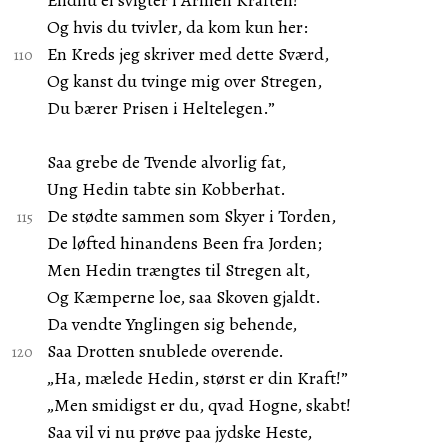
Endnu ei svigter i Armen Kraften!
Og hvis du tvivler, da kom kun her:
En Kreds jeg skriver med dette Sværd,
Og kanst du tvinge mig over Stregen,
Du bærer Prisen i Heltelegen.”
Saa grebe de Tvende alvorlig fat,
Ung Hedin tabte sin Kobberhat.
De stødte sammen som Skyer i Torden,
De løfted hinandens Been fra Jorden;
Men Hedin trængtes til Stregen alt,
Og Kæmperne loe, saa Skoven gjaldt.
Da vendte Ynglingen sig behende,
Saa Drotten snublede overende.
„Ha, mælede Hedin, størst er din Kraft!”
„Men smidigst er du, qvad Hogne, skabt!
Saa vil vi nu prøve paa jydske Heste,