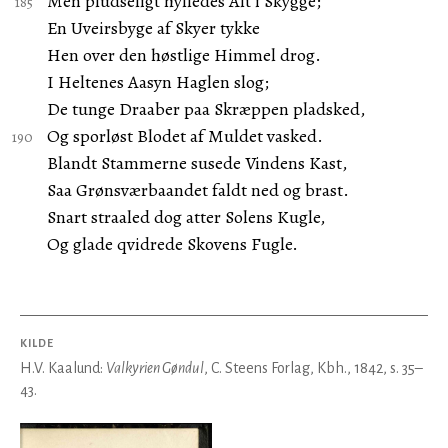
Men pludseligt hylledes Alt i Skygge;
En Uveirsbyge af Skyer tykke
Hen over den høstlige Himmel drog.
I Heltenes Aasyn Haglen slog;
De tunge Draaber paa Skræppen pladsked,
Og sporløst Blodet af Muldet vasked.
Blandt Stammerne susede Vindens Kast,
Saa Grønsværbaandet faldt ned og brast.
Snart straaled dog atter Solens Kugle,
Og glade qvidrede Skovens Fugle.
KILDE
H.V. Kaalund:
Valkyrien Gøndul
, C. Steens Forlag, Kbh., 1842, s. 35–
43.