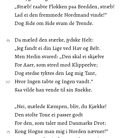
„Stræb! raabte Flokken paa Bredden, stræb!
Lad ei den fremmede Nordmand vinde!”
Dog Side om Side svam de Tvende.
Da mæled den stærke, jydske Helt:
„Jeg fandt ei din Lige ved Hav og Belt.
Men Hedin svared: „Den skal ei skjælve
For Aaer, som stred mod Klippeelve;
Dog stedse tyktes den Leg mig Tant,
Hvor Ingen tabte og Ingen vandt.”
Saa vilde han vende til sin Snekke.
„Nei, mælede Kæmpen, bliv, du Kjække!
Den stolte Tone ei passer godt
For den, som taler med Danmarks Drot:
Kong Hogne man mig i Norden nævner!”