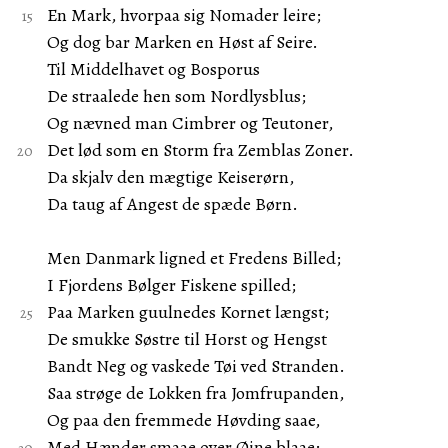
En Mark, hvorpaa sig Nomader leire;
Og dog bar Marken en Høst af Seire.
Til Middelhavet og Bosporus
De straalede hen som Nordlysblus;
Og nævned man Cimbrer og Teutoner,
Det lød som en Storm fra Zemblas Zoner.
Da skjalv den mægtige Keiserørn,
Da taug af Angest de spæde Børn.
Men Danmark ligned et Fredens Billed;
I Fjordens Bølger Fiskene spilled;
Paa Marken guulnedes Kornet længst;
De smukke Søstre til Horst og Hengst
Bandt Neg og vaskede Tøi ved Stranden.
Saa strøge de Lokken fra Jomfrupanden,
Og paa den fremmede Høvding saae,
Med Hænder smaae over Øine blaae;