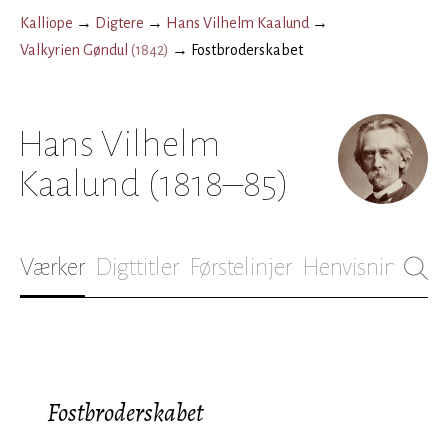
Kalliope
→
Digtere
→
Hans Vilhelm Kaalund
→
Valkyrien Gøndul
(
1842
)
→
Fostbroderskabet
Hans Vilhelm
Kaalund
(1818–85)
Værker
Digttitler
Førstelinjer
Henvisninger
B
Fostbroderskabet