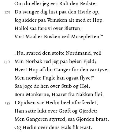
Om du eller jeg er i Ridt den Bedste;
Du svinger dig hist paa den Hvide op,
Jeg sidder paa Vrinsken alt med et Hop.
Hallo! saa fare vi over Sletten;
Vort Maal er Busken ved Mosepletten!”
„Nu, svared den stolte Nordmand, vel!
Min Norbak red jeg paa høien Fjeld;
Hvert Hop af din Ganger for den var tyve;
Men norske Fugle kan ogsaa flyve!”
Saa joge de hen over Stub og Høi,
Som Mankerne, Haaret fra Nakken fløi.
I Spidsen var Hedin heel uforfærdet,
Han satte lukt over Grøft og Gjerdet;
Men Gangeren styrted, saa Gjorden brast,
Og Hedin over dens Hals fik Hast.