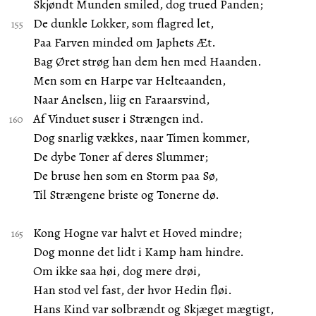
Skjøndt Munden smiled, dog trued Panden;
De dunkle Lokker, som flagred let,
Paa Farven minded om Japhets Æt.
Bag Øret strøg han dem hen med Haanden.
Men som en Harpe var Helteaanden,
Naar Anelsen, liig en Faraarsvind,
Af Vinduet suser i Strængen ind.
Dog snarlig vækkes, naar Timen kommer,
De dybe Toner af deres Slummer;
De bruse hen som en Storm paa Sø,
Til Strængene briste og Tonerne dø.
Kong Hogne var halvt et Hoved mindre;
Dog monne det lidt i Kamp ham hindre.
Om ikke saa høi, dog mere drøi,
Han stod vel fast, der hvor Hedin fløi.
Hans Kind var solbrændt og Skjæget mægtigt,