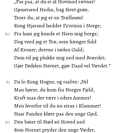
„Pas paa, at du ei af Hovmod rævner!
Gjensvared Hedin, bag Sivet grøn.
Troer du, at jeg er en Trællesøn!
Kong Hjarand hedder Fa’ermin i Norge;
Fra ham jeg kunde et Navn mig borge;
Dog veed jeg et Træ, som hænger fuld
Af Kroner, drevne i røden Guld;
Dem vil jeg plukke mig ned med Sværdet;
Gjør Fødslen Navnet, gjør Daad vel Værdet.”
Da lo Kong Hogne, og raabte: „Vel
Man hører, du kom fra Norges Fjeld,
Kraft maa der være i eders Ammer!
Men hvorfor vil du nu strax i Klammer!
Naar Panden kløer paa den unge Gjed,
Den bøier til Stød sit Hoved ned
Som Hornet pryder den unge Væder,