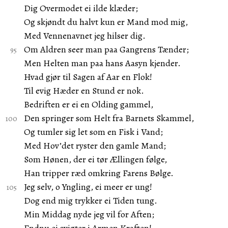
Dig Overmodet ei ilde klæder;
Og skjøndt du halvt kun er Mand mod mig,
Med Vennenavnet jeg hilser dig.
Om Aldren seer man paa Gangrens Tænder;
Men Helten man paa hans Aasyn kjender.
Hvad gjør til Sagen af Aar en Flok!
Til evig Hæder en Stund er nok.
Bedriften er ei en Olding gammel,
Den springer som Helt fra Barnets Skammel,
Og tumler sig let som en Fisk i Vand;
Med Hov’det ryster den gamle Mand;
Som Hønen, der ei tør Ællingen følge,
Han tripper ræd omkring Farens Bølge.
Jeg selv, o Yngling, ei meer er ung!
Dog end mig trykker ei Tiden tung.
Min Middag nyde jeg vil for Aften;