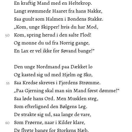
En kraftig Mand med en Heltekrop.
Langt svømmede Haaret fra hans Nakke,
Saa guult som Halmen i Bondens Stakke.
„Kom, unge Skipper! hvis du har Mod,
Kom, spring herud i den salte Flod!
Og monne du ud fra Norrig gange,
En Lax er vel ikke for Søvand bange!”
Den unge Nordmand paa Dækket lo
Og kasted sig ud med Hjelm og Sko,
Saa Kredse skreves i Fjordens Strømme.
„Paa Gjerning skal man sin Mand først dømme!”
Saa løde hans Ord. Men Musklen steg,
Som efterligned den Bølgens Leg.
De strakte sig ud, saa lange de vare,
Som Frøerne, naar i Kilder klare,
De flygte bange for Storkens Næb.