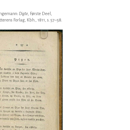
 Ingemann:
Digte
, Første Deel,
tterens Forlag, Kbh., 1811, s. 57–58.