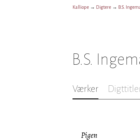
Kalliope
→
Digtere
→
B.S. Ingem
B.S. Inge
Værker
Digttitle
Pigen