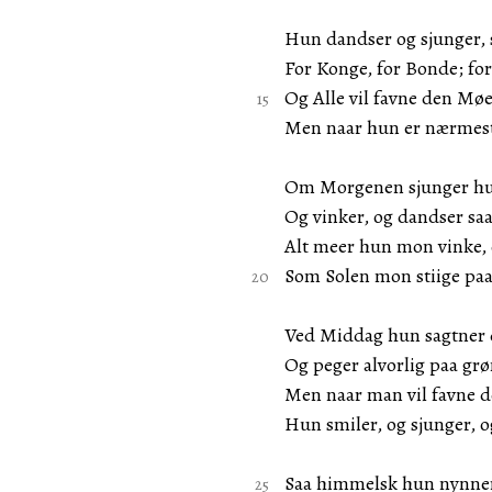
Hun dandser og sjunger, s
For Konge, for Bonde; for
Og Alle vil favne den Møe
Men naar hun er nærmest,
Om Morgenen sjunger hun
Og vinker, og dandser saa
Alt meer hun mon vinke, o
Som Solen mon stiige pa
Ved Middag hun sagtner 
Og peger alvorlig paa gr
Men naar man vil favne 
Hun smiler, og sjunger, og
Saa himmelsk hun nynner