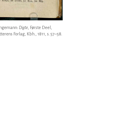
 Ingemann:
Digte
, Første Deel,
tterens Forlag, Kbh., 1811, s. 57–58.