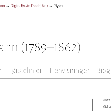
ann
→
Digte. Første Deel
(
1811
)
→
Pigen
mann
(1789–1862)
r
Førstelinjer
Henvisninger
Biog
NOTE
Bidr