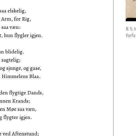
aa elskelig,
 Arm, for Rig,
 saa væn:
B. S.
 hun flygler igjen.
Forfa
 blidelig.
 sagtelig;
g sjunge, og gaae,
a Himmelens Blaa.
den flygtige Dands,
ønnen Krands;
den Møe saa væn,
 flygter igjen.
 ved Aftenstund;