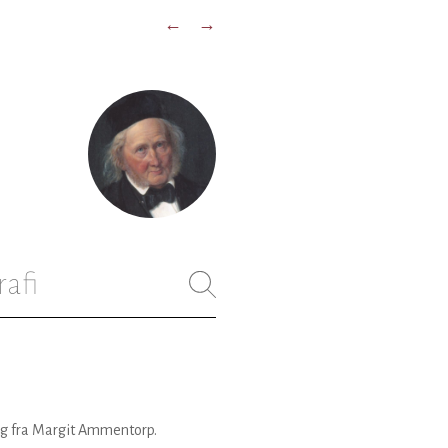
←
→
rafi
ag fra Margit Ammentorp.