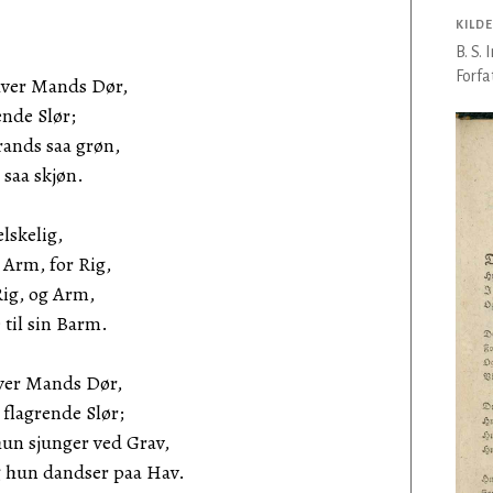
KILDE
B. S.
Forfa
hver Mands Dør,
ende Slør;
ands saa grøn,
 saa skjøn.
lskelig,
 Arm, for Rig,
ig, og Arm,
 til sin Barm.
hver Mands Dør,
flagrende Slør;
un sjunger ved Grav,
g hun dandser paa Hav.