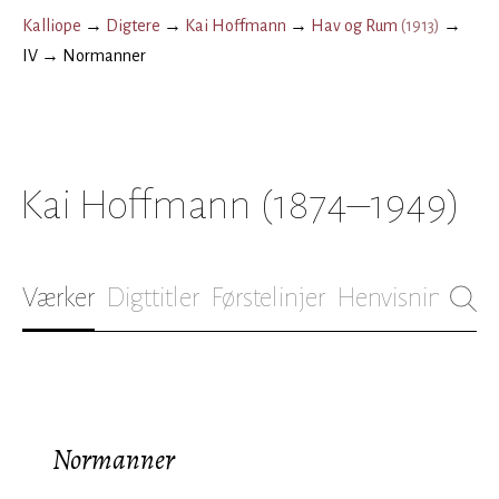
Kalliope
→
Digtere
→
Kai Hoffmann
→
Hav og Rum
(
1913
)
→
IV
→
Normanner
Kai Hoffmann
(1874–1949)
Værker
Digttitler
Førstelinjer
Henvisninger
B
Normanner