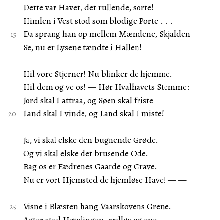
Dette var Havet, det rullende, sorte!
Himlen i Vest stod som blodige Porte . . .
Da sprang han op mellem Mændene, Skjalden
Se, nu er Lysene tændte i Hallen!
Hil vore Stjerner! Nu blinker de hjemme.
Hil dem og ve os! — Hør Hvalhavets Stemme:
Jord skal I attraa, og Søen skal friste —
Land skal I vinde, og Land skal I miste!
Ja, vi skal elske den bugnende Grøde.
Og vi skal elske det brusende Ode.
Bag os er Fædrenes Gaarde og Grave.
Nu er vort Hjemsted de hjemløse Have! — —
Visne i Blæsten hang Vaarskovens Grene.
Agter stod Høvdingen, ordløs og ene.