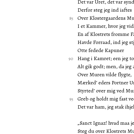
Det var Uret, det var syn
Derfor steg jeg ind iaftes
Over Klostergaardens Mu
I et Kammer, hvor jeg vid
En af Klostrets fromme 
Havde Forraad, ind jeg st
Otte fedede Kapuner
Hang i Kamret; een jeg to
Alt gik godt; men, da jeg 
Over Muren vilde flygte,
Mærked’ eders Portner U
Styrted’ over mig ved Mu
Greb og holdt mig fast v
Det var ham, jeg stak ihje
„Sanct Ignaz! hvad maa j
Steg du over Klostrets M