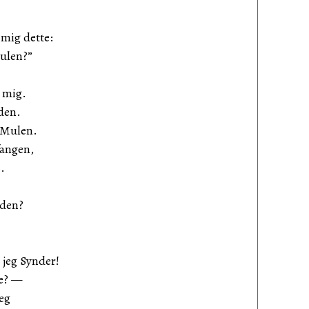
mig dette:
Mulen?”
 mig.
den.
 Mulen.
fangen,
s.
aden?
ynder!
me? —
jeg