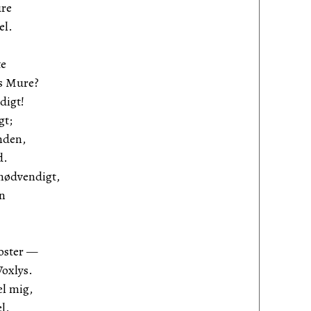
ure
el.
te
ts Mure?
digt!
gt;
nden,
d.
 nødvendigt,
n
loster —
oxlys.
æl mig,
l,