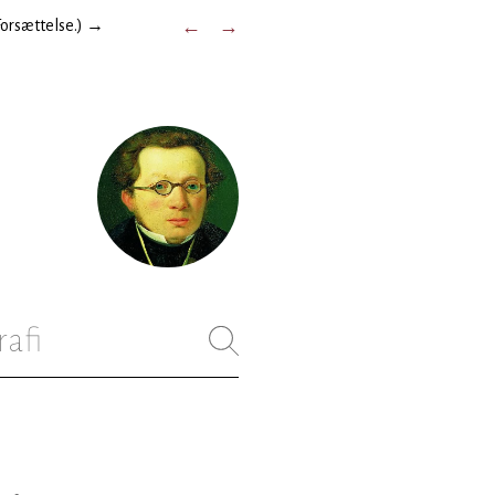
Forsættelse.)
→
←
→
rafi