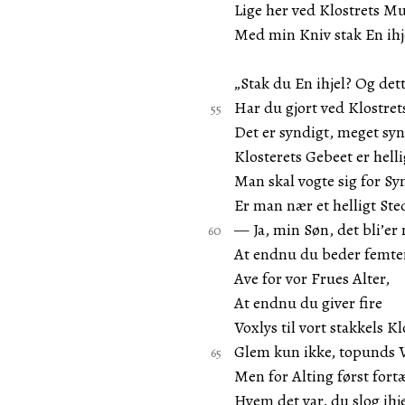
Lige her ved Klostrets M
Med min Kniv stak En ihj
„Stak du En ihjel? Og det
Har du gjort ved Klostre
Det er syndigt, meget syn
Klosterets Gebeet er helli
Man skal vogte sig for Sy
Er man nær et helligt Ste
— Ja, min Søn, det bli’er
At endnu du beder femte
Ave for vor Frues Alter,
At endnu du giver fire
Voxlys til vort stakkels K
Glem kun ikke, topunds V
Men for Alting først fort
Hvem det var, du slog ihje