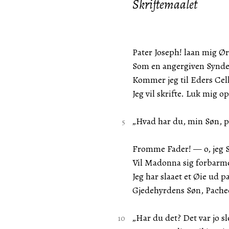
Skriftemaalet
Pater Joseph! laan mig Ør
Som en angergiven Synde
Kommer jeg til Eders Cell
Jeg vil skrifte. Luk mig op
„Hvad har du, min Søn, p
Fromme Fader! — o, jeg 
Vil Madonna sig forbar
Jeg har slaaet et Øie ud p
Gjedehyrdens Søn, Pache
„Har du det? Det var jo 