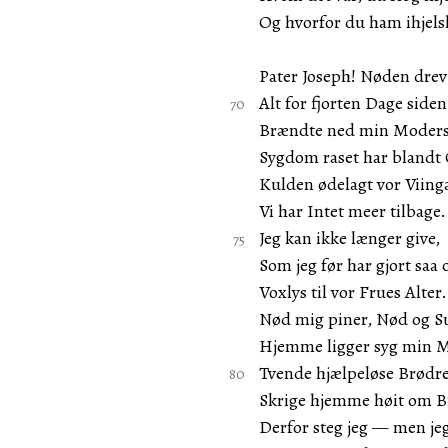
Og hvorfor du ham ihjels
Pater Joseph! Nøden drev
Alt for fjorten Dage siden
Brændte ned min Moders
Sygdom raset har blandt
Kulden ødelagt vor Viing
Vi har Intet meer tilbage.
Jeg kan ikke længer give,
Som jeg før har gjort saa o
Voxlys til vor Frues Alter.
Nød mig piner, Nød og Su
Hjemme ligger syg min 
Tvende hjælpeløse Brødr
Skrige hjemme høit om B
Derfor steg jeg — men jeg 