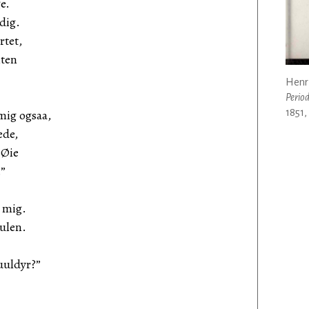
ge.
dig.
rtet,
mten
Henr
Perio
mig ogsaa,
1851,
ede,
 Øie
”
 mig.
ulen.
uuldyr?”