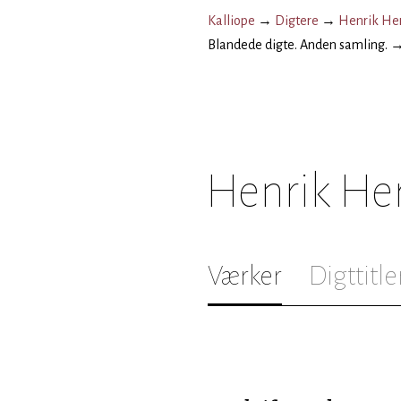
Kalliope
→
Digtere
→
Henrik He
Blandede digte. Anden samling.
Henrik He
Værker
Digttitle