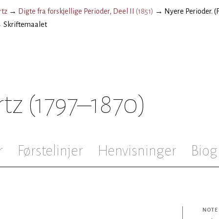
rtz
→
Digte fra forskjellige Perioder, Deel II
(
1851
)
→
Nyere Perioder. (
→
Skriftemaalet
rtz
(1797–1870)
r
Førstelinjer
Henvisninger
Biog
NOTE