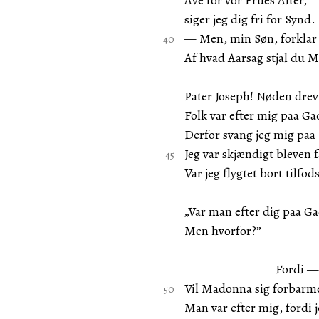
Ave for vor Frues Alter,
siger jeg dig fri for Synd.
— Men, min Søn, forklar 
Af hvad Aarsag stjal du 
Pater Joseph! Nøden drev
Folk var efter mig paa Ga
Derfor svang jeg mig paa
Jeg var skjændigt bleven 
Var jeg flygtet bort tilfod
„Var man efter dig paa G
Men hvorfor?”
Fordi — jeg S
Vil Madonna sig forbar
Man var efter mig, fordi 