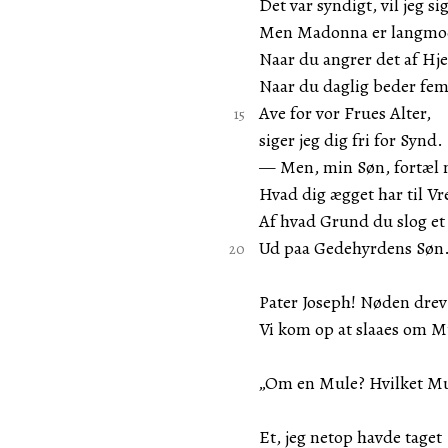
Det var syndigt, vil jeg si
Men Madonna er langmo
Naar du angrer det af Hje
Naar du daglig beder fe
Ave for vor Frues Alter,
siger jeg dig fri for Synd.
— Men, min Søn, fortæl 
Hvad dig ægget har til Vr
Af hvad Grund du slog et
Ud paa Gedehyrdens Søn.
Pater Joseph! Nøden drev
Vi kom op at slaaes om M
„Om en Mule? Hvilket M
Et, jeg netop havde taget