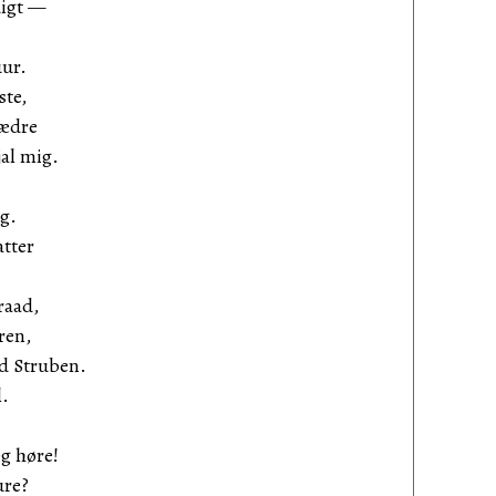
digt —
ur.
ste,
Fædre
jal mig.
g.
atter
raad,
ren,
ed Struben.
l.
eg høre!
ure?