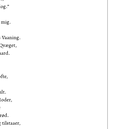
log.”
 mig.
 Vaaning.
 Qvæget,
aard.
fte,
lt.
Moder,
e
rød.
tilstaaer,