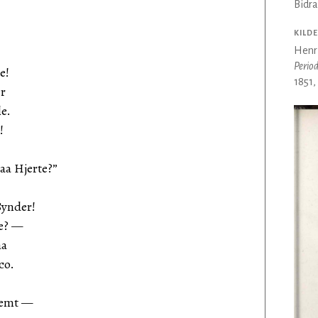
Bidra
KILDE
Henr
Perio
e!
1851,
r
e.
!
aa Hjerte?”
Synder!
me? —
aa
co.
slemt —