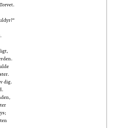
Torvet.
uldyr?”
.
igt,
erden.
ulde
ster.
v dig.
d.
nden,
ter
ys;
ten