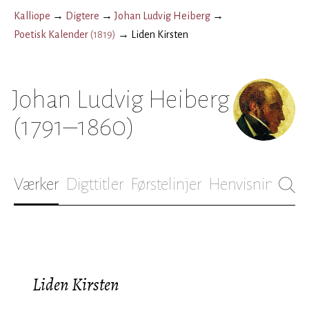
Kalliope
→
Digtere
→
Johan Ludvig Heiberg
→
Poetisk Kalender
(
1819
)
→
Liden Kirsten
Johan Ludvig Heiberg
(1791–1860)
Værker
Digttitler
Førstelinjer
Henvisninger
B
Liden Kirsten