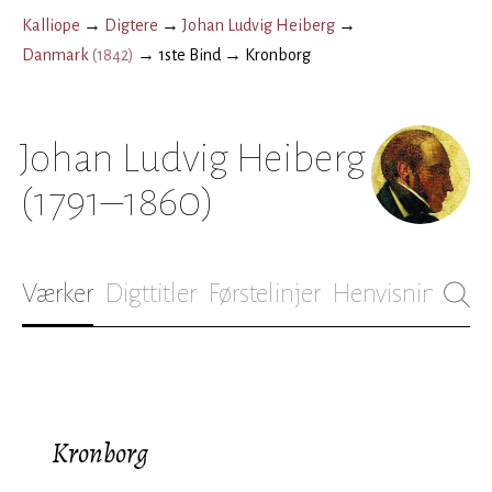
Kalliope
→
Digtere
→
Johan Ludvig Heiberg
→
Danmark
(
1842
)
→
1ste Bind
→
Kronborg
Johan Ludvig Heiberg
(1791–1860)
Værker
Digttitler
Førstelinjer
Henvisninger
B
Kronborg