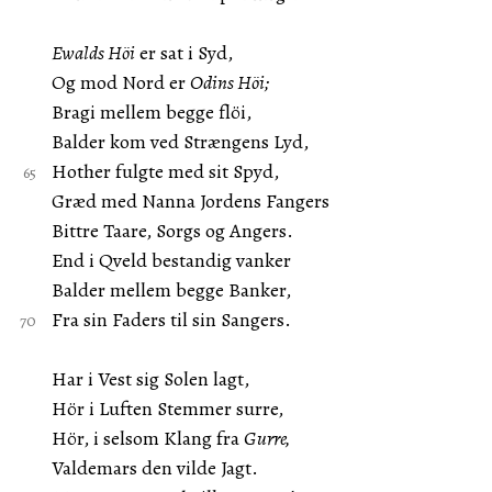
Ewalds Höi
er sat i Syd,
Og mod Nord er
Odins Höi;
Bragi mellem begge flöi,
Balder kom ved Strængens Lyd,
Hother fulgte med sit Spyd,
Græd med Nanna Jordens Fangers
Bittre Taare, Sorgs og Angers.
End i Qveld bestandig vanker
Balder mellem begge Banker,
Fra sin Faders til sin Sangers.
Har i Vest sig Solen lagt,
Hör i Luften Stemmer surre,
Hör, i selsom Klang fra
Gurre,
Valdemars den vilde Jagt.