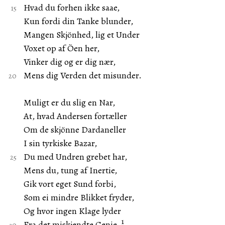
Hvad du forhen ikke saae,
Kun fordi din Tanke blunder,
Mangen Skjönhed, lig et Under
Voxet op af Öen her,
Vinker dig og er dig nær,
Mens dig Verden det misunder.
Muligt er du slig en Nar,
At, hvad Andersen fortæller
Om de skjönne Dardaneller
I sin tyrkiske Bazar,
Du med Undren grebet har,
Mens du, tung af Inertie,
Gik vort eget Sund forbi,
Som ei mindre Blikket fryder,
Og hvor ingen Klage lyder
1
Fra det miskjendte Genie.