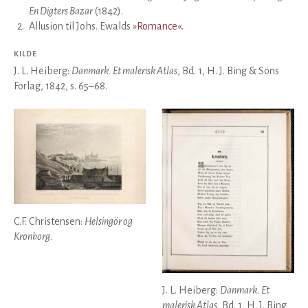
En Digters Bazar
(1842).
2
.
Allusion til Johs. Ewalds
»Romance«
.
KILDE
J. L. Heiberg:
Danmark. Et malerisk Atlas
, Bd. 1, H. J. Bing & Söns
Forlag, 1842, s. 65–68.
C.F. Christensen:
Helsingör og
Kronborg
.
J. L. Heiberg:
Danmark. Et
malerisk Atlas
, Bd. 1, H. J. Bing