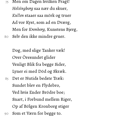
Men om Dagen hvilken Pragt!
Helsingborg
saa nær du skuer,
Kullen
staaer saa mörk og truer
Ad vor Kyst, som ad en Dværg,
Men for
Kronborg,
Kunstens Bjerg,
Selv den ikke mindre gruer.
Dog, med slige Tanker væk!
Over Öresundet glider
Venligt Blik fra begge Sider,
Lyner ei med Död og Skræk.
Det er Nutids bedste Træk:
Sundet blev en Flydebro,
Ved hvis Ender Brödre boe;
Snart, i Forbund mellem Riger,
Op af Bölgen Kronborg stiger
Som et Værn for begge to.