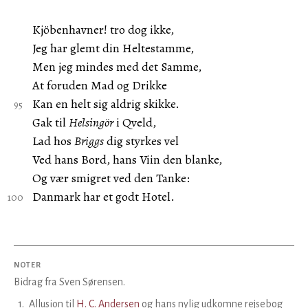
Kjöbenhavner! tro dog ikke,
Jeg har glemt din Heltestamme,
Men jeg mindes med det Samme,
At foruden Mad og Drikke
Kan en helt sig aldrig skikke.
Gak til
Helsingör
i Qveld,
Lad hos
Briggs
dig styrkes vel
Ved hans Bord, hans Viin den blanke,
Og vær smigret ved den Tanke:
Danmark har et godt Hotel.
NOTER
Bidrag fra Sven Sørensen.
1
.
Allusion til
H. C. Andersen
og hans nylig udkomne rejsebog