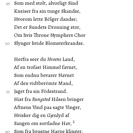
Som med stolt, alvorligt Sind
Kneiser fra sin tunge Skandse,
Hvorom lette Bölger dandse;
Det er Sundets Dronning stor,
Om hvis Throne Nymphers Chor
Slynger hvide Blomsterkrandse.
Herfra seer du
Hveens
Land,
Af en trofast Himmel favnet,
Som endnu bevarer Navnet
Af den vidtberömte Mand,
Jaget fra sin Födestrand.
Hist fra
Rungsted
Hilsen bringer
Aftnens Vind paa sagte Vinger,
Hvisker dig en Gjenlyd af
2
Sangen om sortladne Hav,
Som fra brustne Harpe klinger.