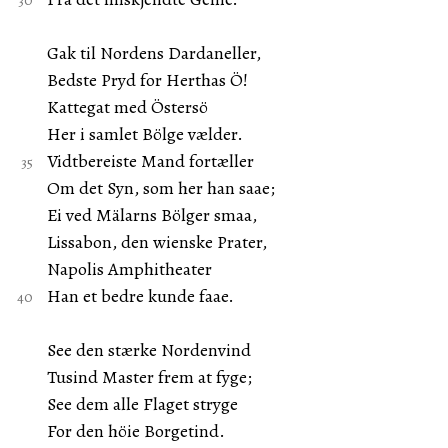
Gak til Nordens Dardaneller,
Bedste Pryd for Herthas Ö!
Kattegat med Östersö
Her i samlet Bölge vælder.
Vidtbereiste Mand fortæller
Om det Syn, som her han saae;
Ei ved Mälarns Bölger smaa,
Lissabon, den wienske Prater,
Napolis Amphitheater
Han et bedre kunde faae.
See den stærke Nordenvind
Tusind Master frem at fyge;
See dem alle Flaget stryge
For den höie Borgetind.