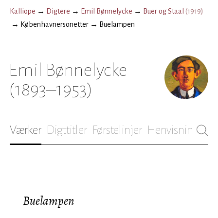
Kalliope
→
Digtere
→
Emil Bønnelycke
→
Buer og Staal
(
1919
)
→
Københavnersonetter
→
Buelampen
Emil Bønnelycke
(1893–1953)
Værker
Digttitler
Førstelinjer
Henvisninger
B
Buelampen