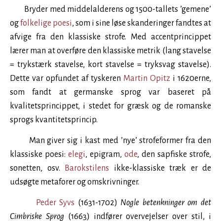
Bryder med middelalderens og
1500
-tallets ’gemene’
og
folkelige poesi
, som i sine løse skanderinger fandtes at
afvige fra den klassiske strofe. Med accentprincippet
lærer man at overføre den klassiske metrik (lang stavelse
= trykstærk stavelse, kort stavelse = tryksvag stavelse).
Dette var opfundet af tyskeren
Martin Opitz
i
1620
erne,
som fandt at germanske sprog var baseret på
kvalitetsprincippet, i stedet for græsk og de romanske
sprogs kvantitetsprincip.
Man giver sig i kast med ’nye’ strofeformer fra den
klassiske poesi:
elegi
, epigram,
ode
, den sapfiske strofe,
sonetten, osv.
Barokstilens
ikke-klassiske træk er de
udsøgte metaforer og omskrivninger.
Peder Syvs
(
1631
-
1702
)
Nogle betenkninger om det
Cimbriske Sprog
(
1663
) indfører overvejelser over stil, i