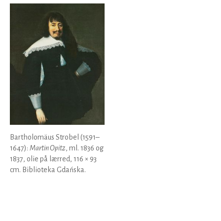
Bartholomäus Strobel (1591–
1647):
Martin Opitz
, ml. 1836 og
1837, olie på lærred, 116 × 93
cm. Biblioteka Gdańska.