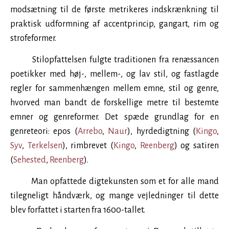
modsætning til de første metrikeres indskrænkning til
praktisk udformning af accentprincip, gangart, rim og
strofeformer.
Stilopfattelsen fulgte traditionen fra renæssancen
poetikker med høj-, mellem-, og lav stil, og fastlagde
regler for sammenhængen mellem emne, stil og genre,
hvorved man bandt de forskellige metre til bestemte
emner og genreformer. Det spæde grundlag for en
genreteori: epos (
Arrebo
,
Naur
), hyrdedigtning (
Kingo
,
Syv
,
Terkelsen
), rimbrevet (
Kingo
,
Reenberg
) og satiren
(
Sehested
,
Reenberg
).
Man opfattede digtekunsten som et for alle mand
tilegneligt håndværk, og mange vejledninger til dette
blev forfattet i starten fra
1600
-tallet.