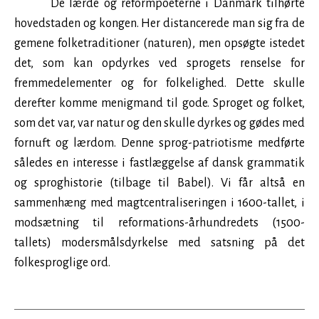
De lærde og reformpoeterne i Danmark tilhørte
hovedstaden og kongen. Her distancerede man sig fra de
gemene folketraditioner (naturen), men opsøgte istedet
det, som kan opdyrkes ved sprogets renselse for
fremmedelementer og for folkelighed. Dette skulle
derefter komme menigmand til gode. Sproget og folket,
som det var, var natur og den skulle dyrkes og gødes med
fornuft og lærdom. Denne sprog-patriotisme medførte
således en interesse i fastlæggelse af dansk grammatik
og sproghistorie (tilbage til Babel). Vi får altså en
sammenhæng med magtcentraliseringen i
1600
-tallet, i
modsætning til reformations-århundredets (
1500
-
tallets) modersmålsdyrkelse med satsning på det
folkesproglige ord.