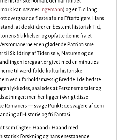
ne historiske Roman, der har fundet
Danmark kan nævnes
Ingemann
) og en Tid lang
tt overgaar de fleste af sine Efterfølgere. Hans
stand, at de skildrer en bestemt historisk Tid,
storiens Skikkelser, og opfatte denne fra et
 Versromanerne er en glødende Patriotisme
 til Skildring af Tiden selv, Naturen og de
andlingen foregaar, er givet med en minutiøs
erne til værdifulde kulturhistoriske
 dem ved uforholdsmæssig Bredde. I de bedste
gen lykkedes, saaledes at Personerne taler og
dsætninger; men her ligger i øvrigt disse
ke Romaners — svage Punkt; de svagere af dem
anding af Historie og fri Fantasi.
aadt som Digter; Haand i Haand med
historisk Forskning og hans enestaaende