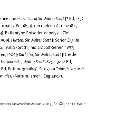
sønnen
Lockhart
,
Life of Sir Walter Scott
[7 Bd, 1837
ournal [2 Bd, 1890], der dækker Aarene 1825—
4]. Ballantyne-Episoden er belyst i
The
1909];
Hutton
,
Sir Walter Scott
[i Serien
English
,
Sir Walter Scott
[i
Famous Scot
-Serien, 1897];
ien, 1906];
Karl Elze
,
Sir Walter Scott
[Dresden
;
The Journal of Walter Scott 1825—32
[2 Bd,
 Bd, Edinburgh 1893]. Se ogsaa
Taine
,
Histoire de
Brandes
, »Naturalismen i England«).
monsens konversationsleksikon
, 2. udg., Bd. XXI, pp. 148–150.
↗