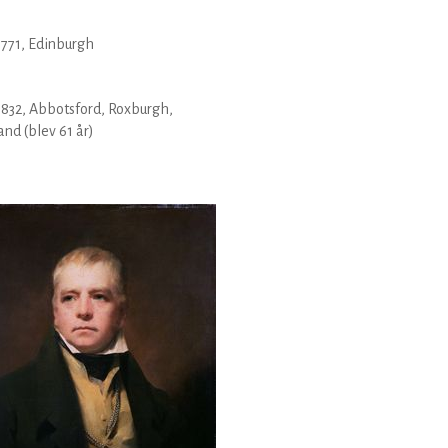
1771
, Edinburgh
1832
, Abbotsford, Roxburgh,
land
(blev 61 år)