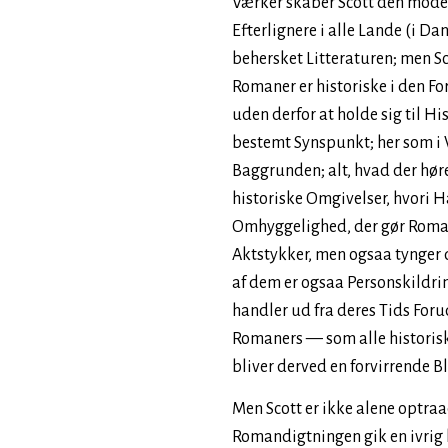
Værker skaber Scott den moder
Efterlignere i alle Lande (i 
behersket Litteraturen; men Sco
Romaner er historiske i den For
uden derfor at holde sig til Hi
bestemt Synspunkt; her som i
Baggrunden; alt, hvad der hører
historiske Omgivelser, hvori H
Omhyggelighed, der gør Roman
Aktstykker, men ogsaa tynger
af dem er ogsaa Personskildrin
handler ud fra deres Tids Foru
Romaners — som alle historis
bliver derved en forvirrende Bl
Men Scott er ikke alene optr
Romandigtningen gik en ivrig 