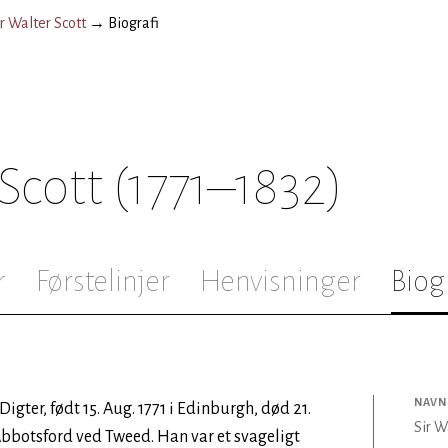
ir Walter Scott
→
Biografi
 Scott
(1771–1832)
r
Førstelinjer
Henvisninger
Biog
NAVN
 Digter, født 15. Aug. 1771 i Edinburgh, død 21.
Sir W
Abbotsford ved Tweed. Han var et svageligt