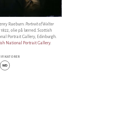
Henry Raeburn:
Portrait of Walter
, 1822, olie på lærred. Scottish
nal Portrait Gallery, Edinburgh.
ish National Portrait Gallery
.
TIFIKATORER
WD
Wikidata