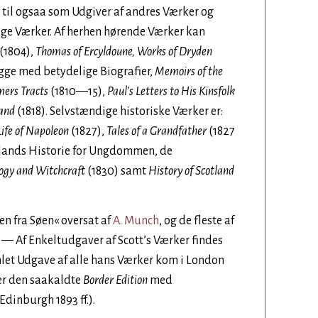
 til ogsaa som Udgiver af andres Værker og
ige Værker. Af herhen hørende Værker kan
(1804),
Thomas of Ercyldoune, Works of Dryden
egge med betydelige Biografier,
Memoirs of the
mers Tracts
(1810—15),
Paul’s Letters to His Kinsfolk
land
(1818). Selvstændige historiske Værker er:
Life of Napoleon
(1827),
Tales of a Grandfather
(1827
tlands Historie for Ungdommen, de
ogy and Witchcraft
(1830) samt
History of Scotland
en fra Søen« oversat af
A. Munch
, og de fleste af
. — Af Enkeltudgaver af Scott’s Værker findes
let Udgave af alle hans Værker kom i London
 er den saakaldte
Border Edition
med
dinburgh 1893 ff.).