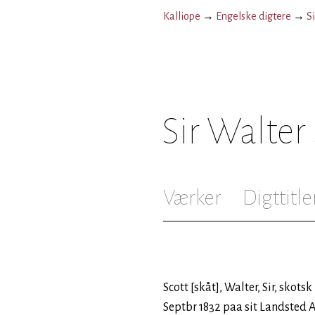
Kalliope
→
Engelske digtere
→
S
Sir Walter
Værker
Digttitle
Scott [skåt], Walter, Sir, skotsk
Septbr 1832 paa sit Landsted 