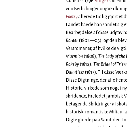
saaledes 1796
Bürger
’s »Leono
von Berlichingen« og »Erlkönig
Poetry
allerede tidlig gjort et 
Landet havde han samlet sig et
Bearbejdelse af disse udgav h
Border
(1802—03), og den blev 
Versromaner, af hvilke de vigti
Marmion
(1808),
The Lady of the
Rokeby
(1812),
The Bridal of Trie
Dauntless
(1817). Til disse Værk
Disse Digtninge, der alle hent
Historie, virkede som noget ny
skridende, firefodet jambisk Ve
betagende Skildringer af skots
historisk-romantiske Milieu, a
Digte gjorde paa Samtiden. Im