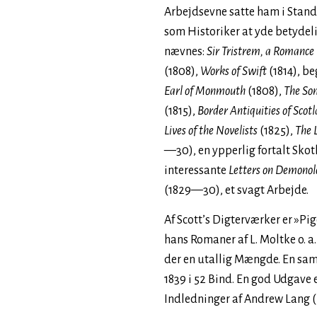
Arbejdsevne satte ham i Stand
som Historiker at yde betydel
nævnes:
Sir Tristrem, a Romance
(1808),
Works of Swift
(1814), b
Earl of Monmouth
(1808),
The So
(1815),
Border Antiquities of Scot
Lives of the Novelists
(1825),
The 
—30), en ypperlig fortalt Sko
interessante
Letters on Demonol
(1829—30), et svagt Arbejde.
Af Scott’s Digterværker er »Pig
hans Romaner af L. Moltke o. a
der en utallig Mængde. En sam
1839 i 52 Bind. En god Udgave
Indledninger af Andrew Lang (E