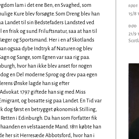
Sygdom lam i det ene Ben, en Svaghed, som
FØDT
mulige Kure blev forsøgte. Som Dreng blev han
15/8 
aa Landet til sin Bedstefaders Landsted ved
DØD
 en frisk og sund Friluftsnatur, saa at han til
21/9 
 Jæger og Sportsmand. Her i en af Skotlands
Scot
an ogsaa dybe Indtryk af Naturen og blev
agn og Sange, som Egnen var saa rig paa.
nburgh, hvor han ikke blev anset for nogen
e dog en Del moderne Sprog og drev paa egen
derens Ønske lagde han sig efter
Advokat. 1797 giftede han sig med Miss
 Emigrant, og bosatte sig paa Landet. En Tid var
fik dog først en betrygget økonomisk Stilling,
Retten i Edinburgh. Da han som Forfatter fik
erhaanden en velstaaende Mand. 1811 købte han
 her sit Herresæde Abbotsford, hvor han i