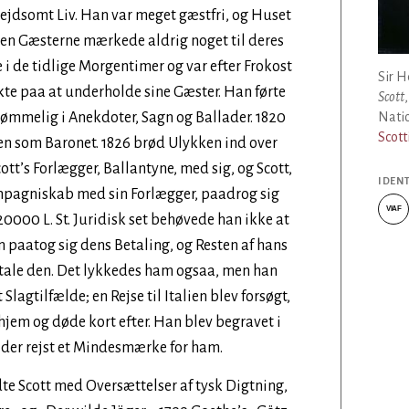
bejdsomt Liv. Han var meget gæstfri, og Huset
men Gæsterne mærkede aldrig noget til deres
 i de tidlige Morgentimer og var efter Frokost
Sir 
te paa at underholde sine Gæster. Han førte
Scott
ømmelig i Anekdoter, Sagn og Ballader. 1820
Natio
Scott
en som Baronet. 1826 brød Ulykken ind over
cott’s Forlægger, Ballantyne, med sig, og Scott,
IDEN
mpagniskab med sin Forlægger, paadrog sig
VIAF
0000 L. St. Juridisk set behøvede han ikke at
VIAF
 paatog sig dens Betaling, og Resten af hans
 betale den. Det lykkedes ham ogsaa, men han
t Slagtilfælde; en Rejse til Italien blev forsøgt,
jem og døde kort efter. Han blev begravet i
r der rejst et Mindesmærke for ham.
te Scott med Oversættelser af tysk Digtning,