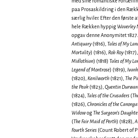
med sine romantiske Fortællin
paa Prosaskildring i den Ræk
særlig hviler. Efter den første a
hele Rækken hyppig
Waverley 
opgav denne Anonymitet 1827.
Antiquary
(1816),
Tales of My Lan
Mortality
) (1816),
Rob Roy
(1817)
Midlothian
) (1818)
Tales of My La
Legend of Montrose
) (1819),
Ivanh
(1820),
Kenilworth
(1821),
The Pi
the Peak
(1823),
Quentin Durwar
(1824),
Tales of the Crusaders
(
Th
(1826),
Chronicles of the Canongat
Widow
og
The Surgeon’s Daughte
(
The Fair Maid of Perth
) (1828),
A
Fourth Series
(Count Robert of P