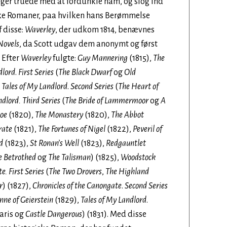
ger truede med at fordunkle ham, og slog ind
ke Romaner, paa hvilken hans Berømmelse
f disse:
Waverley
, der udkom 1814, benævnes
Novels
, da Scott udgav dem anonymt og først
 Efter
Waverley
fulgte:
Guy Mannering
(1815),
The
dlord
.
First Series
(
The Black Dwarf
og
Old
,
Tales of My Landlord
.
Second Series
(
The Heart of
ndlord. Third Series
(
The Bride of Lammermoor
og
A
oe
(1820),
The Monastery
(1820),
The Abbot
rate
(1821),
The Fortunes of Nigel
(1822),
Peveril of
d
(1823),
St Ronan’s Well
(1823),
Redgauntlet
e Betrothed
og
The Talisman
) (1825),
Woodstock
e. First Series
(
The Two Drovers
,
The Highland
r
) (1827),
Chronicles of the Canongate
.
Second Series
nne of Geierstein
(1829),
Tales of My Landlord
.
aris og
Castle Dangerous
) (1831). Med disse