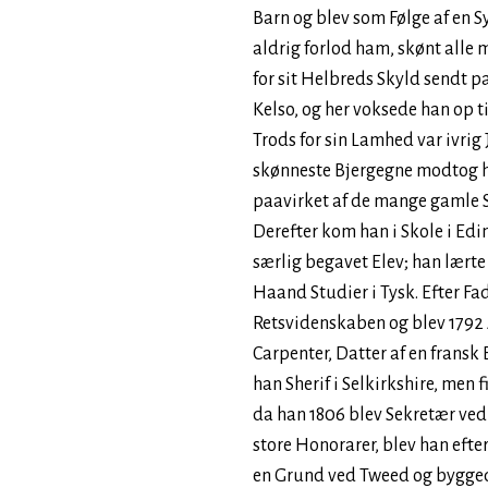
Barn og blev som Følge af en 
aldrig forlod ham, skønt alle 
for sit Helbreds Skyld sendt p
Kelso, og her voksede han op til
Trods for sin Lamhed var ivrig
skønneste Bjergegne modtog h
paavirket af de mange gamle S
Derefter kom han i Skole i Edi
særlig begavet Elev; han lært
Haand Studier i Tysk. Efter Fa
Retsvidenskaben og blev 1792 
Carpenter, Datter af en fransk
han Sherif i Selkirkshire, men 
da han 1806 blev Sekretær ved 
store Honorarer, blev han eft
en Grund ved Tweed og byggede