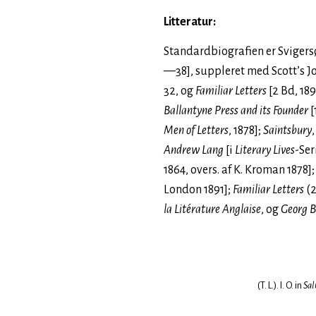
Litteratur:
Standardbiografien er Sviger
—38], suppleret med Scott’s J
32, og
Familiar Letters
[2 Bd, 189
Ballantyne Press and its Founder
[
Men of Letters
, 1878];
Saintsbury
Andrew Lang
[i
Literary Lives
-Ser
1864, overs. af K. Kroman 1878]
London 1891];
Familiar Letters
(2
la Litérature Anglaise
, og
Georg 
(T. L.). I. O. in
Sal