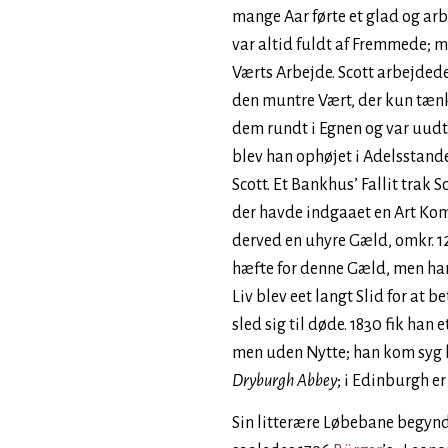
mange Aar førte et glad og ar
var altid fuldt af Fremmede; 
Værts Arbejde. Scott arbejdede
den muntre Vært, der kun tænk
dem rundt i Egnen og var uudt
blev han ophøjet i Adelsstand
Scott. Et Bankhus’ Fallit trak S
der havde indgaaet en Art Ko
derved en uhyre Gæld, omkr. 12
hæfte for denne Gæld, men han
Liv blev eet langt Slid for at
sled sig til døde. 1830 fik han e
men uden Nytte; han kom syg h
Dryburgh Abbey
; i Edinburgh e
Sin litterære Løbebane begynd