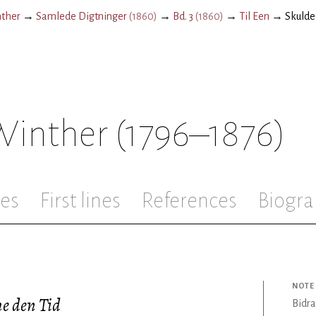
nther
→
Samlede Digtninger
(
1860
)
→
Bd. 3
(
1860
)
→
Til Een
→
Skulde
 Winther
(1796–1876)
les
First lines
References
Biogra
NOTE
e den Tid
Bidra