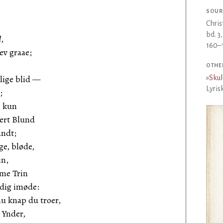
SOUR
Chris
bd. 3
d
,
160–1
ev graae;
OTHE
 lige blid —
»
Sku
Lyris
;
e kun
kert Blund
andt;
ge, bløde,
in,
me Trin
dig imøde:
nu knap du troer,
Ynder,