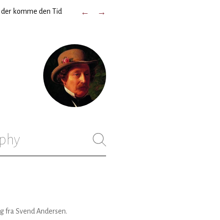
 der komme den Tid
←
→
phy
g fra Svend Andersen.