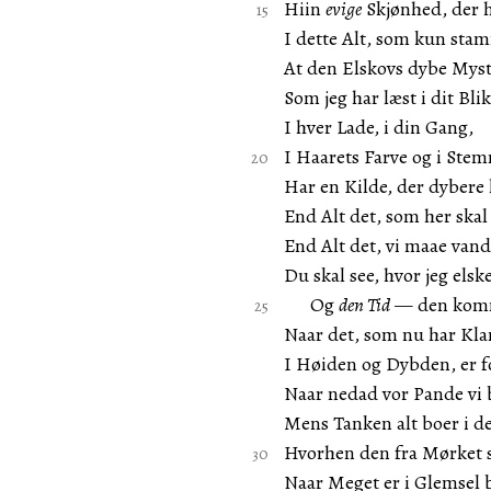
Hiin
evige
Skjønhed, der h
I dette Alt, som kun stam
At den Elskovs dybe Myst
Som jeg har læst i dit Blik
I hver Lade, i din Gang,
I Haarets Farve og i Ste
Har en Kilde, der dybere 
End Alt det, som her skal
End Alt det, vi maae vand
Du skal see, hvor jeg elsk
Og
den Tid
— den komm
Naar det, som nu har Kl
I Høiden og Dybden, er f
Naar nedad vor Pande vi 
Mens Tanken alt boer i de
Hvorhen den fra Mørket s
Naar Meget er i Glemsel