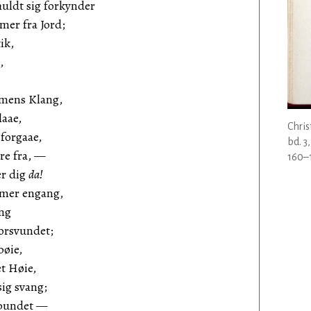
uldt sig forkynder
mer fra Jord;
ik,
,
mmens Klang,
laae,
Chris
 forgaae,
bd. 3
re fra, —
160–1
er dig
da!
er engang,
ang
orsvundet;
bøie,
t Høie,
ig svang;
 bundet —