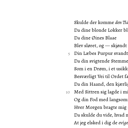
Skulde der komme
den Ti
Da dine blonde Lokker bl
Da dine Øines Blaae
Blev sløret, og — skjøndt
Din Læbes Purpur svandt
Da din svigtende Stemm
Som i en Drøm, i et usik
Besværligt Vei til Ordet f
Da din Haand, den kjærli
Med Sittren sig lagde i m
Og din Fod med langsom
Hver Morgen bragte mig 
Da skulde du vide, hvad 
At jeg elsked i dig de
evige