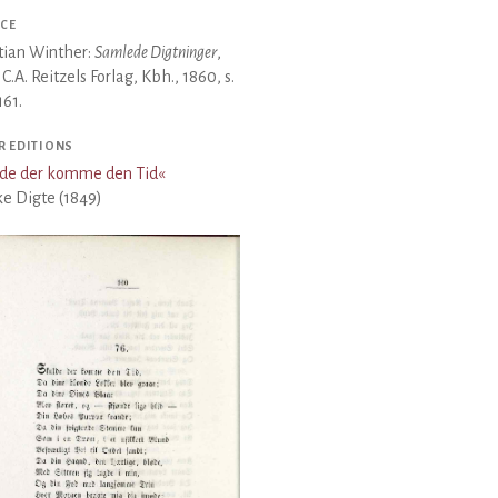
CE
tian Winther:
Samlede Digtninger
,
, C.A. Reitzels Forlag, Kbh., 1860, s.
61.
R EDITIONS
lde der komme den Tid
«
ke Digte (1849)