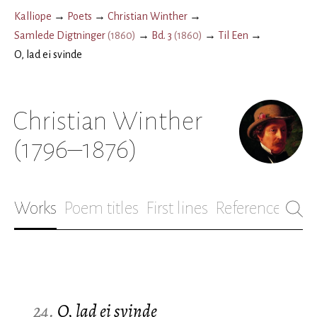
Kalliope
→
Poets
→
Christian Winther
→
Samlede Digtninger
(
1860
)
→
Bd. 3
(
1860
)
→
Til Een
→
O, lad ei svinde
Christian Winther
(1796–1876)
Works
Poem titles
First lines
References
Bio
24.
O, lad ei svinde