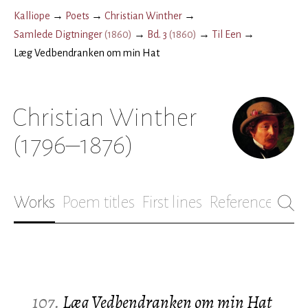
Kalliope
→
Poets
→
Christian Winther
→
Samlede Digtninger
(
1860
)
→
Bd. 3
(
1860
)
→
Til Een
→
Læg Vedbendranken om min Hat
Christian Winther
(1796–1876)
Works
Poem titles
First lines
References
Bio
107.
Læg Vedbendranken om min Hat