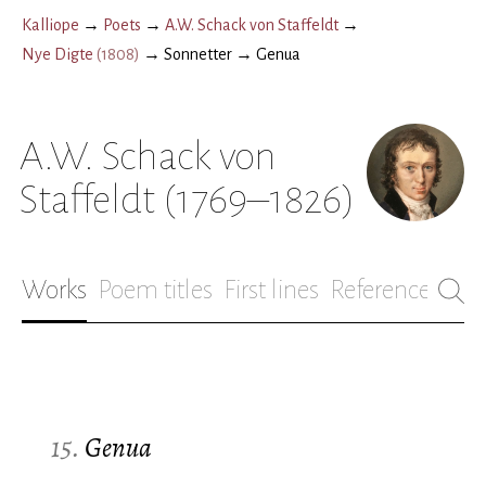
Kalliope
→
Poets
→
A.W. Schack von Staffeldt
→
Nye Digte
(
1808
)
→
Sonnetter
→
Genua
A.W. Schack von
Staffeldt
(1769–1826)
Works
Poem titles
First lines
References
Bio
15.
Genua