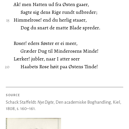
Ak! men Natten ud fra Østen gaaer,
Sagte sig dens Rige rundt udbreder;
Himmelrose! end du herlig staaer,
Dog du snart de matte Blade spreder.
Roser! eders Søster er ei meer,
Græder Dug til Minderosens Minde!
Lærker! jubler, naar I atter seer
Haabets Rose høit paa Østens Tinde!
SOURCE
Schack Staffeldt:
Nye Digte
, Den academiske Boghandling, Kiel,
1808, s. 160–161.