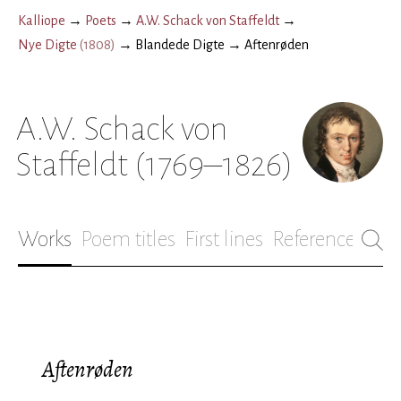
Kalliope
→
Poets
→
A.W. Schack von Staffeldt
→
Nye Digte
(
1808
)
→
Blandede Digte
→
Aftenrøden
A.W. Schack von
Staffeldt
(1769–1826)
Works
Poem titles
First lines
References
Bio
Aftenrøden