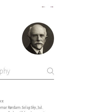
←
→
phy
CE
emar Rørdam:
Sol og Sky
, Jul.