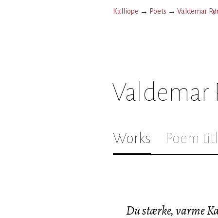
Kalliope
→
Poets
→
Valdemar R
Valdemar
Works
Poem tit
Du stærke, varme K