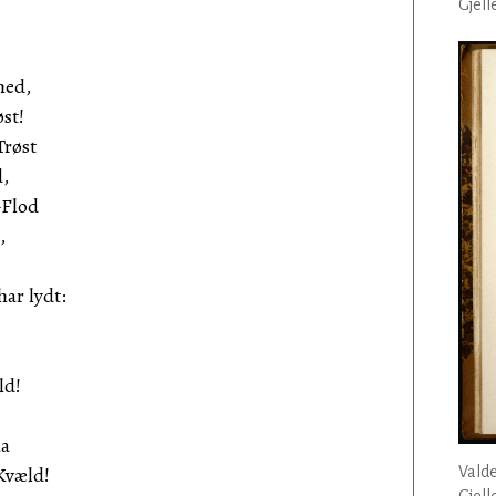
Gjell
hed,
øst!
Trøst
d,
-Flod
,
har lydt:
ld!
aa
Kvæld!
Vald