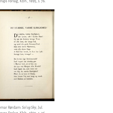
erups Forlag, Kbh., 1895, s. 76.
emar Rørdam:
Sol og Sky
, Jul.