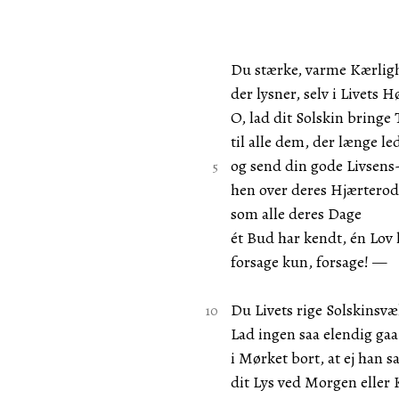
Du stærke, varme Kærlig
der lysner, selv i Livets H
O, lad dit Solskin bringe 
til alle dem, der længe le
og send din gode Livsens
hen over deres Hjærterod
som alle deres Dage
ét Bud har kendt, én Lov 
forsage kun, forsage! —
Du Livets rige Solskinsvæ
Lad ingen saa elendig gaa
i Mørket bort, at ej han s
dit Lys ved Morgen eller 