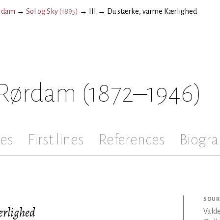
ørdam
→
Sol og Sky
(
1895
)
→
III
→
Du stærke, varme Kærlighed
 Rørdam
(1872–1946)
les
First lines
References
Biogra
SOUR
ærlighed
Vald