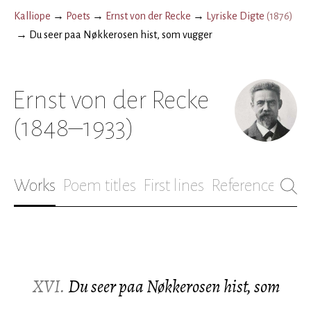
Kalliope
→
Poets
→
Ernst von der Recke
→
Lyriske Digte
(
1876
)
→
Du seer paa Nøkkerosen hist, som vugger
Ernst von der Recke
(1848–1933)
Works
Poem titles
First lines
References
Bio
XVI.
Du seer paa Nøkkerosen hist, som