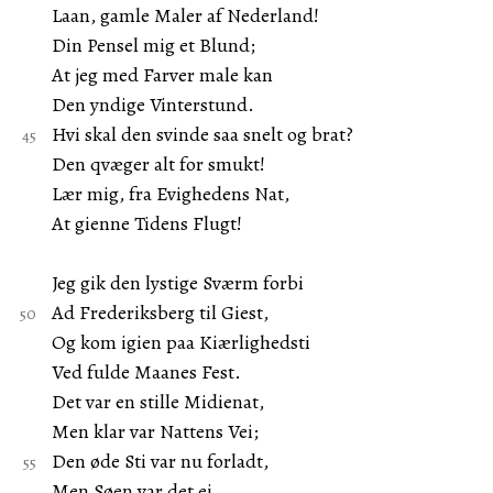
Laan, gamle Maler af Nederland!
Din Pensel mig et Blund;
At jeg med Farver male kan
Den yndige Vinterstund.
Hvi skal den svinde saa snelt og brat?
Den qvæger alt for smukt!
Lær mig, fra Evighedens Nat,
At gienne Tidens Flugt!
Jeg gik den lystige Sværm forbi
Ad Frederiksberg til Giest,
Og kom igien paa Kiærlighedsti
Ved fulde Maanes Fest.
Det var en stille Midienat,
Men klar var Nattens Vei;
Den øde Sti var nu forladt,
Men Søen var det ei.