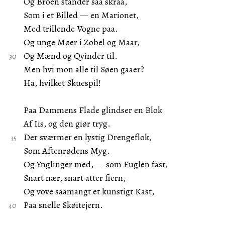
Og Broen stander saa skraa,
Som i et Billed — en Marionet,
Med trillende Vogne paa.
Og unge Møer i Zobel og Maar,
Og Mænd og Qvinder til.
Men hvi mon alle til Søen gaaer?
Ha, hvilket Skuespil!
Paa Dammens Flade glindser en Blok
Af Iis, og den giør tryg.
Der sværmer en lystig Drengeflok,
Som Aftenrødens Myg.
Og Ynglinger med, — som Fuglen fast,
Snart nær, snart atter fiern,
Og vove saamangt et kunstigt Kast,
Paa snelle Skøitejern.