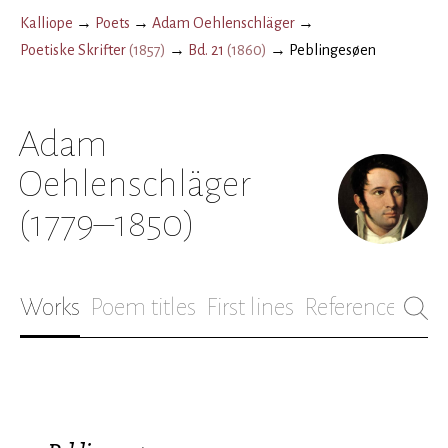
Kalliope
→
Poets
→
Adam Oehlenschläger
→
Poetiske Skrifter
(
1857
)
→
Bd. 21
(
1860
)
→
Peblingesøen
Adam
Oehlenschläger
(1779–1850)
Works
Poem titles
First lines
References
Bio