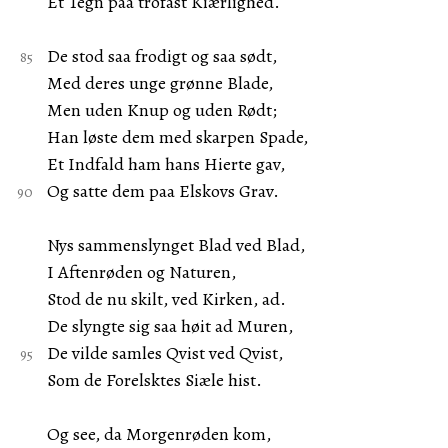
Et Tegn paa trofast Kiærlighed.
De stod saa frodigt og saa sødt,
Med deres unge grønne Blade,
Men uden Knup og uden Rødt;
Han løste dem med skarpen Spade,
Et Indfald ham hans Hierte gav,
Og satte dem paa Elskovs Grav.
Nys sammenslynget Blad ved Blad,
I Aftenrøden og Naturen,
Stod de nu skilt, ved Kirken, ad.
De slyngte sig saa høit ad Muren,
De vilde samles Qvist ved Qvist,
Som de Forelsktes Siæle hist.
Og see, da Morgenrøden kom,