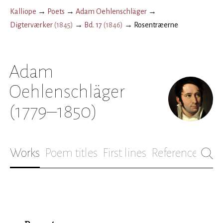
Kalliope
→
Poets
→
Adam Oehlenschläger
→
Digterværker
(
1845
)
→
Bd. 17
(
1846
)
→
Rosentræerne
Adam
Oehlenschläger
(1779–1850)
Works
Poem titles
First lines
References
Bio