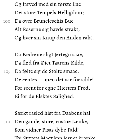
Og farved med sin første Lue
Det store Tempels Helligdom;
Da over Bruneleschis Bue
Alt Roserne sig havde strakt,
Og hver sin Knup den Anden rakt.
Da Fædrene sligt Jertegn saae,
Da flød fra Øiet Taarens Kilde,
Da følte sig de Stolte smaae.
De eentes — men det var for silde!
For seent for egne Hierters Fred,
Ei for de Elsktes Salighed.
Særkt rasled hist fra Daabens hal
Den gamle, store, rustne Lænke,
Som vidner Pisas dybe Fald!
Thi Støvets Magt kan Jernet krænke,