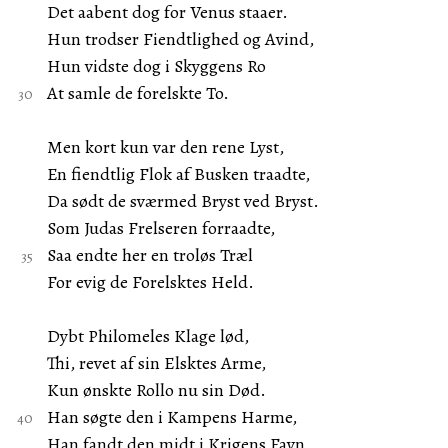
Det aabent dog for Venus staaer.
Hun trodser Fiendtlighed og Avind,
Hun vidste dog i Skyggens Ro
At samle de forelskte To.
Men kort kun var den rene Lyst,
En fiendtlig Flok af Busken traadte,
Da sødt de sværmed Bryst ved Bryst.
Som Judas Frelseren forraadte,
Saa endte her en troløs Træl
For evig de Forelsktes Held.
Dybt Philomeles Klage lød,
Thi, revet af sin Elsktes Arme,
Kun ønskte Rollo nu sin Død.
Han søgte den i Kampens Harme,
Han fandt den midt i Krigens Favn,