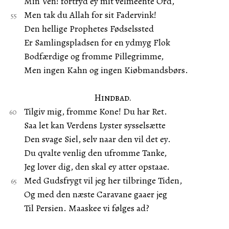
Min Ven! fortryd ey mit velmeente Ord,
Men tak du Allah for sit Fadervink!
Den hellige Prophetes Fødselssted
Er Samlingspladsen for en ydmyg Flok
Bodfærdige og fromme Pillegrimme,
Men ingen Kahn og ingen Kiøbmandsbørs.
Hindbad.
Tilgiv mig, fromme Kone! Du har Ret.
Saa let kan Verdens Lyster sysselsætte
Den svage Siel, selv naar den vil det ey.
Du qvalte venlig den ufromme Tanke,
Jeg lover dig, den skal ey atter opstaae.
Med Gudsfrygt vil jeg her tilbringe Tiden,
Og med den næste Caravane gaaer jeg
Til Persien. Maaskee vi følges ad?