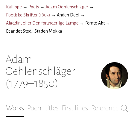
Kalliope
→
Poets
→
Adam Oehlenschläger
→
Poetiske Skrifter
(
1805
)
→
Anden Deel
→
Aladdin, eller Den forunderlige Lampe
→
Femte Akt
→
Et andet Sted i Staden Mekka
Adam
Oehlenschläger
(1779–1850)
Works
Poem titles
First lines
References
Bio