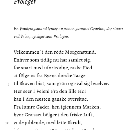
Prologer
En Vandringsmand triner op paa en gammel Gravhöi, der staaer
ved Veien, og siger som
Prologus:
Velkommen! i den röde Morgenstund,
Enhver som tidlig nu har samlet sig,
for snart med ufortrödne, raske Fied
at fölge os fra Byens dorske Taage
til Skoven hist, som grön og sval sig hvælver.
Her seer I Veien! Fra den lille Höi
kan I den næsten ganske overskue.
Fra lumre Gader, hen igiennem Marken,
hvor Græsset bölger i den friske Luft,
vi ile jublende, med lette Skridt,