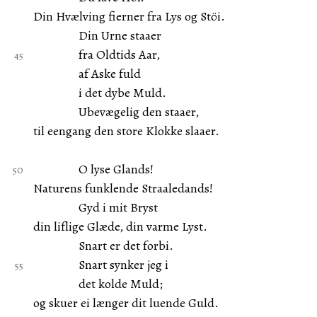
Din Hvælving fierner fra Lys og Stöi.
Din Urne staaer
fra Oldtids Aar,
af Aske fuld
i det dybe Muld.
Ubevægelig den staaer,
til eengang den store Klokke slaaer.
O lyse Glands!
Naturens funklende Straaledands!
Gyd i mit Bryst
din liflige Glæde, din varme Lyst.
Snart er det forbi.
Snart synker jeg i
det kolde Muld;
og skuer ei længer dit luende Guld.