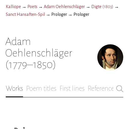
Kalliope
→
Poets
→
Adam Oehlenschläger
→
Digte
(
1803
)
→
Sanct Hansaften-Spil
→
Prologer
→
Prologer
Adam
Oehlenschläger
(1779–1850)
Works
Poem titles
First lines
References
Bio