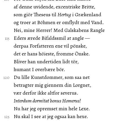
af denne uvidende, excentriske Britte,
som giör Theseus til
Hertug
i Grækenland
og troer at Böhmen er omflydt med Vand.
Nei, mine Herrer! Med Galskabens Rangle
Eders ærede Bifaldssmil at angle —
derpaa Forfatteren ene vil pönske,
det er hans höieste, fromme Önske.
Bliver han undertiden lidt tör,
humant I overbære bör.
Du lille Kunstdommer, som saa net
betragter mig giennem din Lorgnet,
vær derfor ikke altfor severus.
Interdum dormitat bonus Homerus!
Nu har jeg opremset min hele Lexe.
Nu skal I see at jeg ogsaa kan hexe.