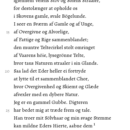
igiennem Veiens Stöv og Solens Straaler,
for destolænger at opholde os
i Skovens gamle, svale Bögelunde.
I seer en Sværm af Gamle og af Unge,
af Overgivne og Alvorlige,
af Fattige og Rige sammenblandet;
den muntre Teltecirkel stolt omringet
af Vaarens höie, lysegrönne Telte,
hvor taus Naturen straaler i sin Glands.
Saa lad det Eder heller ei fortryde
at lytte til et sammenblandet Chor,
hvor Overgivenhed og Skiemt og Glæde
afvexler med en dybere Natur.
Jeg er en gammel Gubbe. Digteren
har bedet mig at træde frem og tale.
Han troer mit Sölvhaar og min svage Stemme
1
kan mildne Eders Hierte, aabne dem