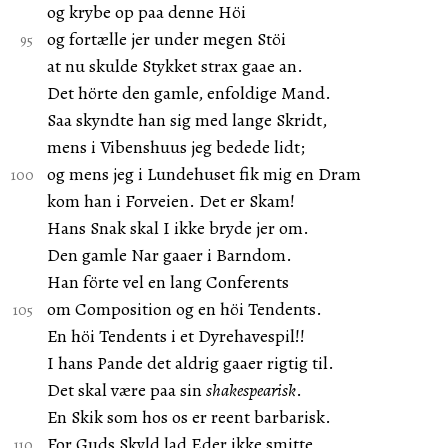
og krybe op paa denne Höi
og fortælle jer under megen Stöi
at nu skulde Stykket strax gaae an.
Det hörte den gamle, enfoldige Mand.
Saa skyndte han sig med lange Skridt,
mens i Vibenshuus jeg bedede lidt;
og mens jeg i Lundehuset fik mig en Dram
kom han i Forveien. Det er Skam!
Hans Snak skal I ikke bryde jer om.
Den gamle Nar gaaer i Barndom.
Han förte vel en lang Conferents
om Composition og en höi Tendents.
En höi Tendents i et Dyrehavespil!!
I hans Pande det aldrig gaaer rigtig til.
Det skal være paa sin
shakespearisk
.
En Skik som hos os er reent barbarisk.
For Guds Skyld lad Eder ikke smitte