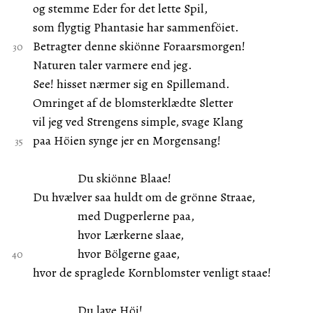
og stemme Eder for det lette Spil,
som flygtig Phantasie har sammenföiet.
Betragter denne skiönne Foraarsmorgen!
Naturen taler varmere end jeg.
See! hisset nærmer sig en Spillemand.
Omringet af de blomsterklædte Sletter
vil jeg ved Strengens simple, svage Klang
paa Höien synge jer en Morgensang!
Du skiönne Blaae!
Du hvælver saa huldt om de grönne Straae,
med Dugperlerne paa,
hvor Lærkerne slaae,
hvor Bölgerne gaae,
hvor de spraglede Kornblomster venligt staae!
Du lave Höi!