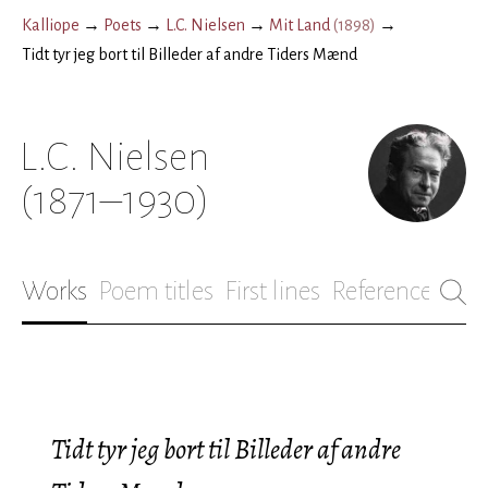
Kalliope
→
Poets
→
L.C. Nielsen
→
Mit Land
(
1898
)
→
Tidt tyr jeg bort til Billeder af andre Tiders Mænd
L.C. Nielsen
(1871–1930)
Works
Poem titles
First lines
References
Bio
Tidt tyr jeg bort til Billeder af andre