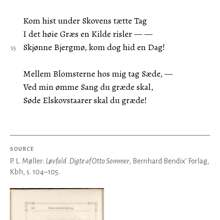
Kom hist under Skovens tætte Tag
I det høie Græs en Kilde risler — —
Skjønne Bjergmø, kom dog hid en Dag!
Mellem Blomsterne hos mig tag Sæde, —
Ved min ømme Sang du græde skal,
Søde Elskovstaarer skal du græde!
SOURCE
P. L. Møller:
Løvfald. Digte af Otto Sommer
, Bernhard Bendix' Forlag,
Kbh, s. 104–105.