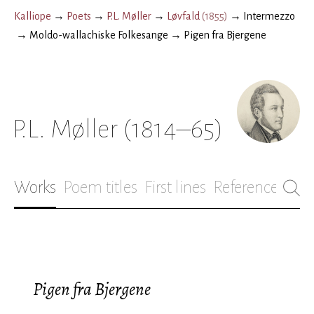
Kalliope
→
Poets
→
P.L. Møller
→
Løvfald
(
1855
)
→
Intermezzo
→
Moldo-wallachiske Folkesange
→
Pigen fra Bjergene
P.L. Møller
(1814–65)
Works
Poem titles
First lines
References
Bio
Pigen fra Bjergene