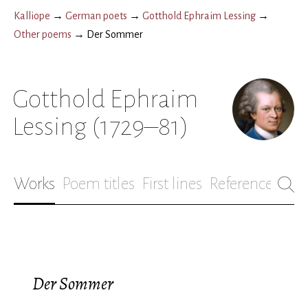
Kalliope
→
German poets
→
Gotthold Ephraim Lessing
→
Other poems
→
Der Sommer
Gotthold Ephraim
Lessing
(1729–81)
Works
Poem titles
First lines
References
Bio
Der Sommer