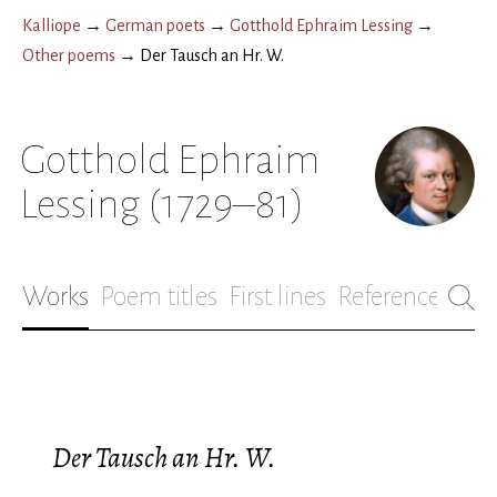
Kalliope
→
German poets
→
Gotthold Ephraim Lessing
→
Other poems
→
Der Tausch an Hr. W.
Gotthold Ephraim
Lessing
(1729–81)
Works
Poem titles
First lines
References
Bio
Der Tausch an Hr. W.