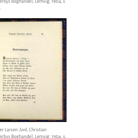
rbys Boghandel, Lemvig, 1904, s.
.
er Larsen:
Jord
, Christian
rbys Boghandel, Lemvig, 1904, s.