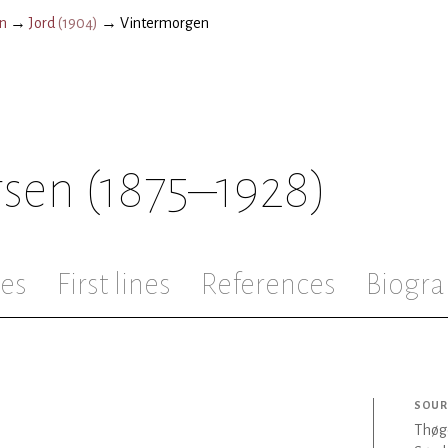
n
→
Jord
(
1904
)
→
Vintermorgen
rsen
(1875–1928)
les
First lines
References
Biogra
SOUR
Thøg