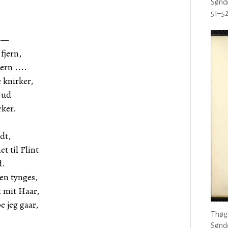
Sønde
51–52
e —
fjern,
ern ....
 knirker,
 ud
rker.
dt,
t til Flint
d.
den tynges,
 mit Haar,
 jeg gaar,
Thøg
Sønde