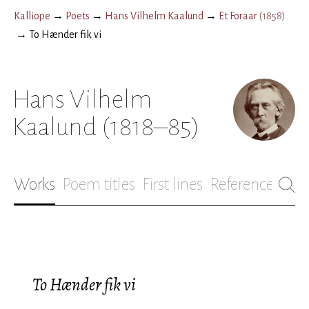
Kalliope
→
Poets
→
Hans Vilhelm Kaalund
→
Et Foraar
(
1858
)
→
To Hænder fik vi
Hans Vilhelm
Kaalund
(1818–85)
Works
Poem titles
First lines
References
Bio
To Hænder fik vi