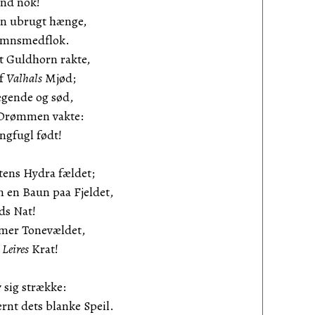
end nok!
en ubrugt hænge,
iimnsmedflok.
t Guldhorn rakte,
af
Valhals
Mjød;
gende og sød,
l Drømmen vakte:
angfugl født!
ens Hydra fældet;
 en Baun paa Fjeldet,
ds Nat!
mmer Tonevældet,
m
Leires
Krat!
 sig strække:
nt dets blanke Speil.