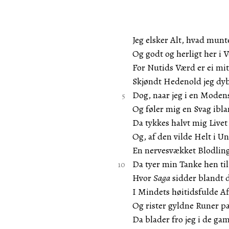
Jeg elsker Alt, hvad munt
Og godt og herligt her i 
For Nutids Værd er ei mit
Skjøndt Hedenold jeg dy
Dog, naar jeg i en Modens
Og føler mig en Svag ibla
Da tykkes halvt mig Live
Og, af den vilde Helt i 
En nervesvækket Blodling
Da tyer min Tanke hen til
Hvor
Saga
sidder blandt 
I Mindets høitidsfulde A
Og rister gyldne Runer paa
Da blader fro jeg i de gam