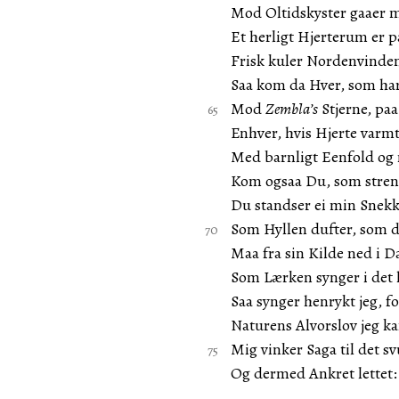
Mod Oltidskyster gaaer 
Et herligt Hjerterum er 
Frisk kuler Nordenvinden 
Saa kom da Hver, som har 
Mod
Zembla’s
Stjerne, paa
Enhver, hvis Hjerte varmt
Med barnligt Eenfold og
Kom ogsaa Du, som streng 
Du standser ei min Snek
Som Hyllen dufter, som d
Maa fra sin Kilde ned i D
Som Lærken synger i det 
Saa synger henrykt jeg, fo
Naturens Alvorslov jeg ka
Mig vinker Saga til det s
Og dermed Ankret lettet: