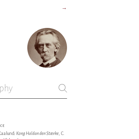
→
)
phy
CE
Kaalund:
Kong Haldan den Stærke
, C.