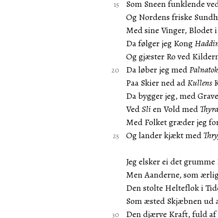
Som Sneen funklende ved
Og Nordens friske Sundhed
Med sine Vinger, Blodet 
Da følger jeg Kong
Haddi
Og gjæster Ro ved Kilder
Da løber jeg med
Palnatok
Paa Skier ned ad
Kullens
K
Da bygger jeg, med Grav
Ved
Sli
en Vold med
Thyr
Med Folket græder jeg fo
Og lander kjækt med
Thry
Jeg elsker ei det grumme 
Men Aanderne, som ærligt
Den stolte Helteflok i Ti
Som æsted Skjæbnen ud a
Den djærve Kraft, fuld af 