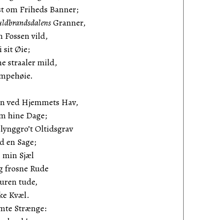
t om Friheds Banner;
ldbrandsdalens
Granner,
 Fossen vild,
 sit Øie;
e straaler mild,
æmpehøie.
rn ved Hjemmets Hav,
om hine Dage;
lynggro’t Oltidsgrav
d en Sage;
i min Sjæl
g frosne Rude
Luren tude,
ke Kvæl.
emte Strænge: