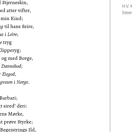
 Stjerneskin,
H.V. 
 atter vifter,
Steen
i min Kind;
ng
til hans Seire,
ne i
Leire
;
e
tryg
lipperyg;
e og med Borge,
a Dannebod
;
r
Eiegod
,
gvesen
i
Norge
.
Barbari;
 sired’ deri:
dens Mørke,
t prøve Styrke;
Begeistrings Ild,