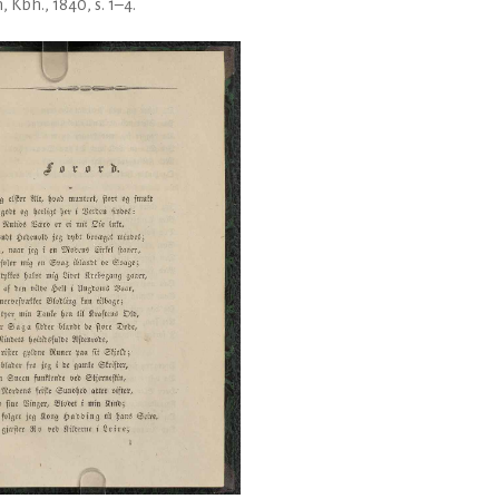
, Kbh., 1840, s. 1–4.