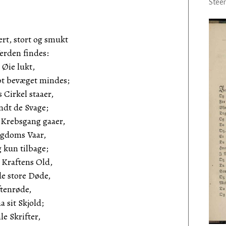
Steen
ert, stort og smukt
Verden findes:
 Øie lukt,
bt bevæget mindes;
 Cirkel staaer,
ndt de Svage;
t Krebsgang gaaer,
Ungdoms Vaar,
 kun tilbage;
 Kraftens Old,
de store Døde,
ftenrøde,
 sit Skjold;
le Skrifter,