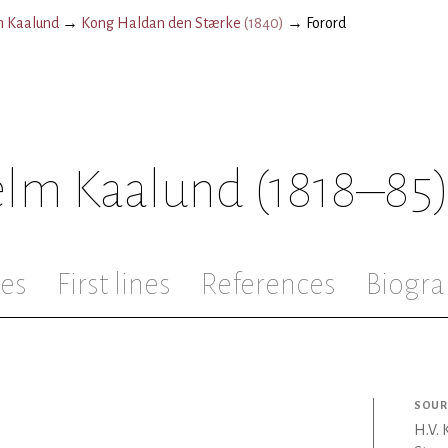
m Kaalund
→
Kong Haldan den Stærke
(
1840
)
→
Forord
elm Kaalund
(1818–85
les
First lines
References
Biogra
SOUR
H.V. 