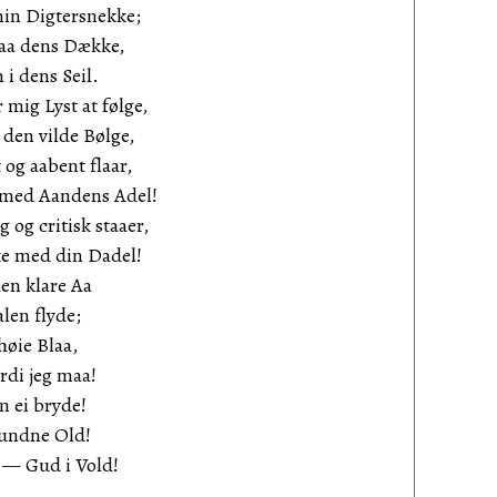
min Digtersnekke;
paa dens Dække,
i dens Seil.
mig Lyst at følge,
 den vilde Bølge,
 og aabent flaar,
 med Aandens Adel!
og critisk staaer,
ke med din Dadel!
en klare Aa
alen flyde;
høie Blaa,
rdi jeg maa!
n ei bryde!
vundne Old!
 — Gud i Vold!