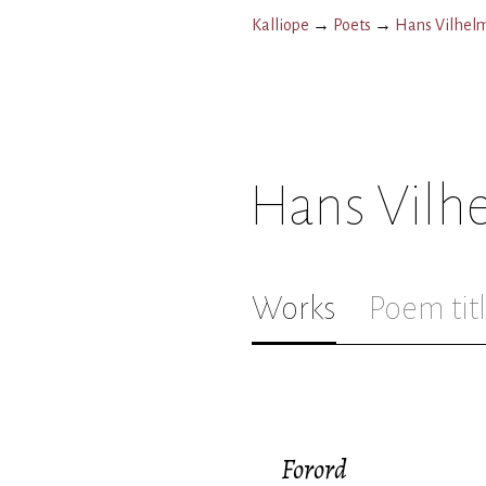
Kalliope
→
Poets
→
Hans Vilhel
Hans Vilh
Works
Poem tit
Forord