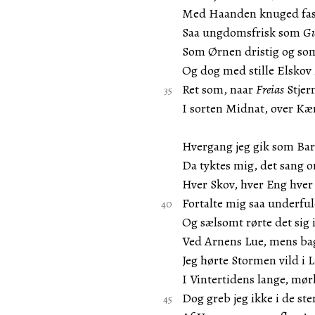
Med Haanden knuged fas
Saa ungdomsfrisk som
Gu
Som Ørnen dristig og som
Og dog med stille Elskov i
Ret som, naar
Freias
Stjern
I sorten Midnat, over K
Hvergang jeg gik som Ba
Da tyktes mig, det sang 
Hver Skov, hver Eng hver 
Fortalte mig saa underful
Og sælsomt rørte det sig 
Ved Arnens Lue, mens ba
Jeg hørte Stormen vild i 
I Vintertidens lange, mør
Dog greb jeg ikke i de st