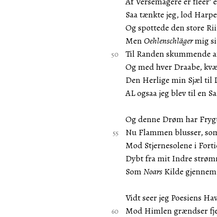
Af Versemagere er fleer’ 
Saa tænkte jeg, lod Harp
Og spottede den store R
Men
Oehlenschläger
mig si
Til Randen skummende 
Og med hver Draabe, kvæ
Den Herlige min Sjæl ti
AL ogsaa jeg blev til en S
Og denne Drøm har Frygt
Nu Flammen blusser, som
Mod Stjernesolene i Forti
Dybt fra mit Indre strø
Som
Noars
Kilde gjenne
Vidt seer jeg Poesiens Hav
Mod Himlen grændser fjer