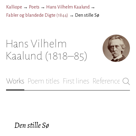
Kalliope
→
Poets
→
Hans Vilhelm Kaalund
→
Fabler og blandede Digte
(
1844
)
→
Den stille Sø
Hans Vilhelm
Kaalund
(1818–85)
Works
Poem titles
First lines
References
Bio
Den stille Sø