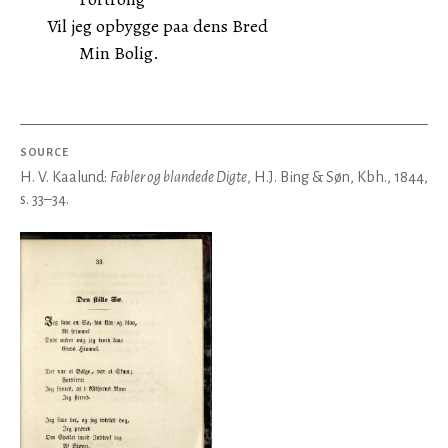
Vil jeg opbygge paa dens Bred
Min Bolig.
SOURCE
H. V. Kaalund:
Fabler og blandede Digte
, H.J. Bing & Søn, Kbh., 1844,
s. 33–34.