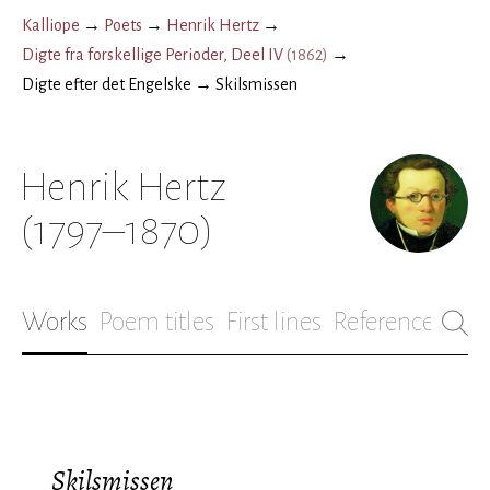
Kalliope
→
Poets
→
Henrik Hertz
→
Digte fra forskellige Perioder, Deel IV
(
1862
)
→
Digte efter det Engelske
→
Skilsmissen
Henrik Hertz
(1797–1870)
Works
Poem titles
First lines
References
Bio
Skilsmissen