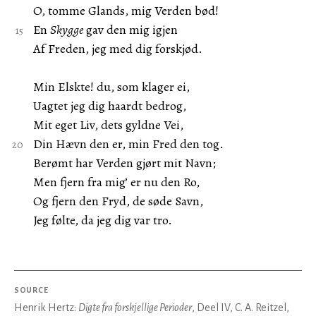
O, tomme Glands, mig Verden bød!
En
Skygge
gav den mig igjen
Af Freden, jeg med dig forskjød.
Min Elskte! du, som klager ei,
Uagtet jeg dig haardt bedrog,
Mit eget Liv, dets gyldne Vei,
Din Hævn den er, min Fred den tog.
Berømt har Verden gjørt mit Navn;
Men fjern fra mig’ er nu den Ro,
Og fjern den Fryd, de søde Savn,
Jeg følte, da jeg dig var tro.
SOURCE
Henrik Hertz:
Digte fra forskjellige Perioder
, Deel IV, C. A. Reitzel,