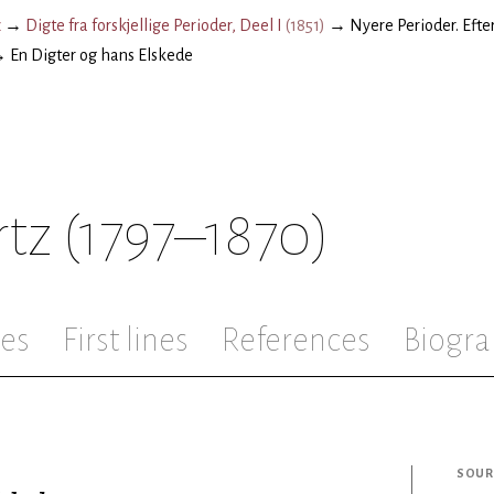
z
→
Digte fra forskjellige Perioder, Deel I
(
1851
)
→
Nyere Perioder. Efter
→
En Digter og hans Elskede
rtz
(1797–1870)
les
First lines
References
Biogra
SOUR