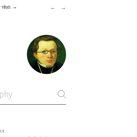
 1830.
→
←
→
phy
CE