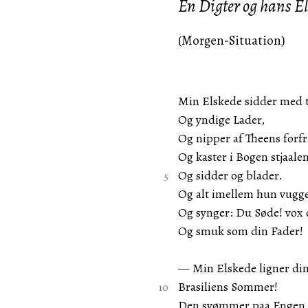
En Digter og hans E
(Morgen-Situation)
Min Elskede sidder med t
Og yndige Lader,
Og nipper af Theens forf
Og kaster i Bogen stjaalen
Og sidder og blader.
Og alt imellem hun vugge
Og synger: Du Søde! vox o
Og smuk som din Fader!
— Min Elskede ligner di
Brasiliens Sommer!
Den svømmer paa Engen m