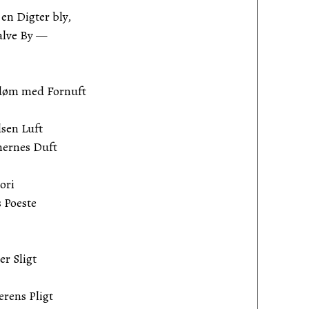
en Digter bly,
alve By —
 døm med Fornuft
lsen Luft
mernes Duft
ori
s Poeste
er Sligt
erens Pligt