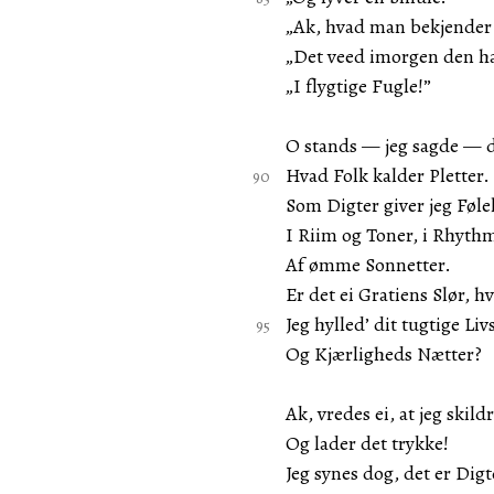
„Ak, hvad man bekjender 
„Det veed imorgen den h
„I flygtige Fugle!”
O stands — jeg sagde —
Hvad Folk kalder Pletter.
Som Digter giver jeg Føle
I Riim og Toner, i Rhyth
Af ømme Sonnetter.
Er det ei Gratiens Slør, hv
Jeg hylled’ dit tugtige Liv
Og Kjærligheds Nætter?
Ak, vredes ei, at jeg skildr
Og lader det trykke!
Jeg synes dog, det er Digt