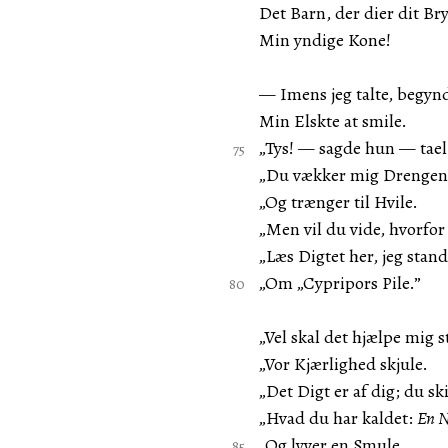
Det Barn, der dier dit Bry
Min yndige Kone!
— Imens jeg talte, begyn
Min Elskte at smile.
„Tys! — sagde hun — tael 
„Du vækker mig Drengen;
„Og trænger til Hvile.
„Men vil du vide, hvorfor 
„Læs Digtet her, jeg stan
„Om „Cypripors Pile.”
„Vel skal det hjælpe mig st
„Vor Kjærlighed skjule.
„Det Digt er af dig; du sk
„Hvad du har kaldet:
En N
„Og lyver en Smule.