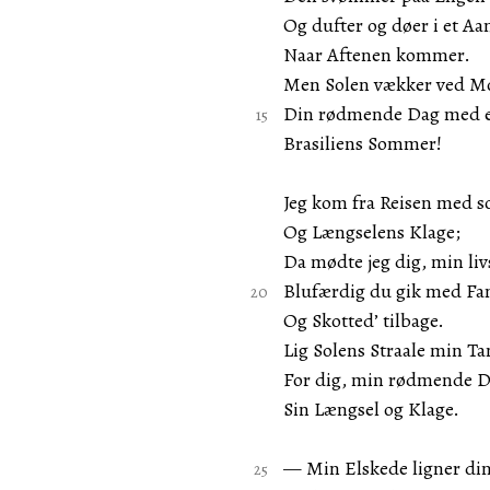
Og dufter og døer i et A
Naar Aftenen kommer.
Men Solen vækker ved M
Din rødmende Dag med e
Brasiliens Sommer!
Jeg kom fra Reisen med 
Og Længselens Klage;
Da mødte jeg dig, min liv
Blufærdig du gik med Fa
Og Skotted’ tilbage.
Lig Solens Straale min T
For dig, min rødmende D
Sin Længsel og Klage.
— Min Elskede ligner din