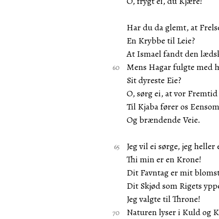
O, frygt ei, du Kjære!
Har du da glemt, at Frels
En Krybbe til Leie?
At Ismael fandt den læds
Mens Hagar fulgte med h
Sit dyreste Eie?
O, sørg ei, at vor Fremtid
Til Kjaba fører os Eenso
Og brændende Veie.
Jeg vil ei sørge, jeg heller 
Thi min er en Krone!
Dit Favntag er mit bloms
Dit Skjød som Rigets yp
Jeg valgte til Throne!
Naturen lyser i Kuld og 