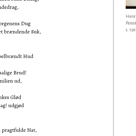
andedrag,
Henr
orgenens Dug
Perio
s. 13
t brændende Suk,
soelbrændt Hud
salige Brud!
milien ud,
ankes Glød
ag! udgjød
 pragtfulde Nat,