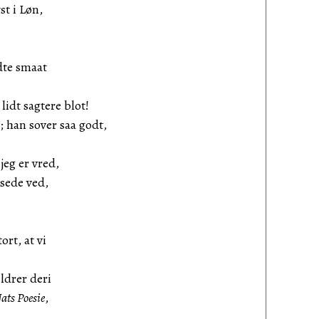
st i Løn,
dte smaat
lidt sagtere blot!
 han sover saa godt,
jeg er vred,
dsede ved,
ort, at vi
ildrer deri
ats Poesie
,