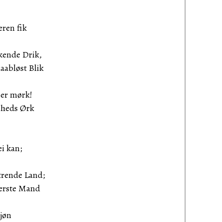
eren fik
kende Drik,
aabløst Blik
 er mørk!
mheds Ørk
ei kan;
trende Land;
perste Mand
Kjøn