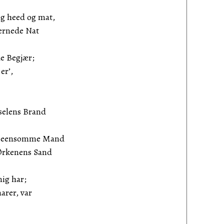
g heed og mat,
ernede Nat
e Begjær;
er’,
gselens Brand
en eensomme Mand
 Ørkenens Sand
mig har;
arer, var