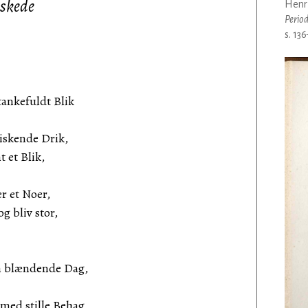
lskede
Henr
Perio
s. 13
ankefuldt Blik
riskende Drik,
t et Blik,
r et Noer,
g bliv stor,
n blændende Dag,
ed stille Behag,