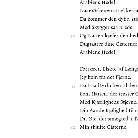
Arabiens Hede!
Naar Ørkenen strækker si
Da kommer den dybe, stj
Med Skygger saa brede.
Og Natten kjæler den hed
Dugtaarer dine Cisterner 
Arabiens Hede!
Fortæret, Elskte! af Læn
Jeg kom fra det Fjerne.
Da traadte du hen til d
Som Natten, der trøster
Med Kjærligheds Stjerne.
Din Aande Kjølighed til 
Dit Øie, der smægted’ i Ta
Min skjulte Cisterne.