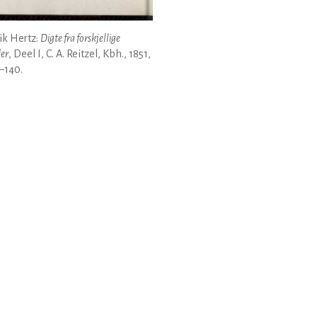
ik Hertz:
Digte fra forskjellige
der
, Deel I, C. A. Reitzel, Kbh., 1851,
6–140.