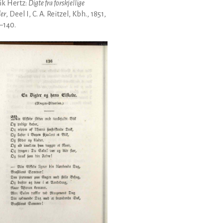
ik Hertz:
Digte fra forskjellige
der
, Deel I, C. A. Reitzel, Kbh., 1851,
6–140.