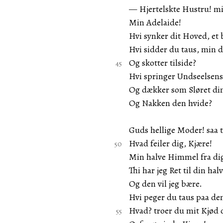
— Hjertelskte Hustru! mi
Min Adelaide!
Hvi synker dit Hoved, et
Hvi sidder du taus, min
Og skotter tilside?
Hvi springer Undseelsens
Og dækker som Sløret di
Og Nakken den hvide?
Guds hellige Moder! saa t
Hvad feiler dig, Kjære!
Min halve Himmel fra dig 
Thi har jeg Ret til din hal
Og den vil jeg bære.
Hvi peger du taus paa de
Hvad? troer du mit Kjød 