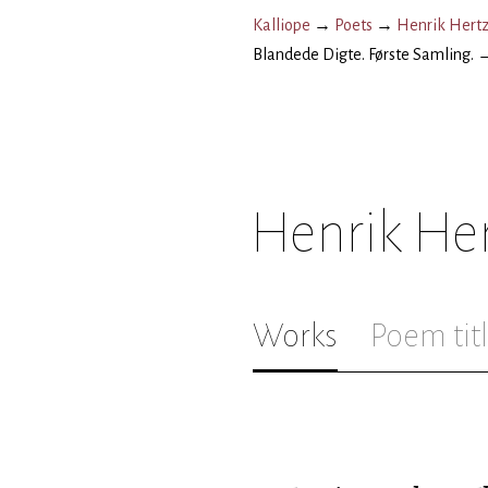
Kalliope
→
Poets
→
Henrik Hert
Blandede Digte. Første Samling.
Henrik He
Works
Poem tit