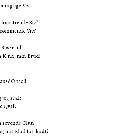
n tugtige Viv!
 blomstrende Siv?
 drømmende Viv?
 Roser ud
n Kind, min Brud!
aus? O tael!
jeg stjal:
ve Qval,
n sovende Glut?
og mit Blod forskudt?