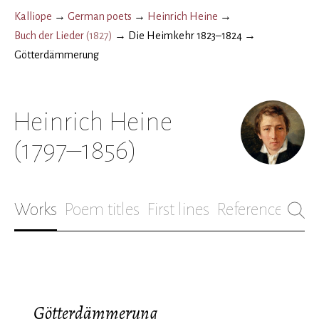
Kalliope
→
German poets
→
Heinrich Heine
→
Buch der Lieder
(
1827
)
→
Die Heimkehr 1823–1824
→
Götterdämmerung
Heinrich Heine
(1797–1856)
Works
Poem titles
First lines
References
Bio
Götterdämmerung