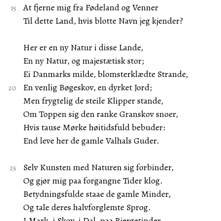
At fjerne mig fra Fødeland og Venner
Til dette Land, hvis blotte Navn jeg kjender?
Her er en ny Natur i disse Lande,
En ny Natur, og majestætisk stor;
Ei Danmarks milde, blomsterklædte Strande,
En venlig Bøgeskov, en dyrket Jord;
Men frygtelig de steile Klipper stande,
Om Toppen sig den ranke Granskov snoer,
Hvis tause Mørke høitidsfuld bebuder:
End leve her de gamle Valhals Guder.
Selv Kunsten med Naturen sig forbinder,
Og gjør mig paa forgangne Tider klog.
Betydningsfulde staae de gamle Minder,
Og tale deres halvforglemte Sprog.
I Mark, i Skov, i Dal, paa Bjergetinder