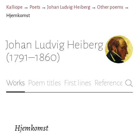
Kalliope
→
Poets
→
Johan Ludvig Heiberg
→
Other poems
→
Hjemkomst
Johan Ludvig Heiberg
(1791–1860)
Works
Poem titles
First lines
References
Bio
Hjemkomst