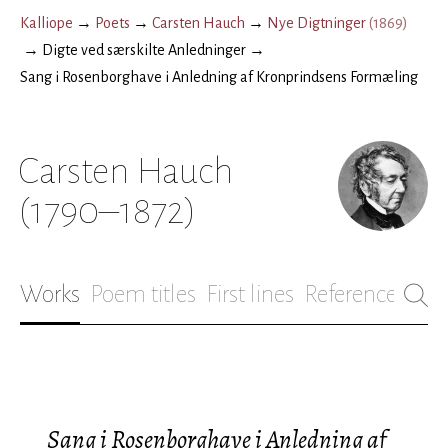
Kalliope
→
Poets
→
Carsten Hauch
→
Nye Digtninger
(
1869
)
→
Digte ved særskilte Anledninger
→
Sang i Rosenborghave i Anledning af Kronprindsens Formæling
Carsten Hauch
(1790–1872)
Works
Poem titles
First lines
References
Bio
Sang i Rosenborghave i Anledning af