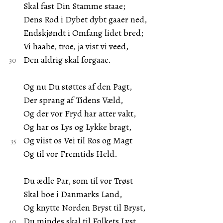
Skal fast Din Stamme staae;
Dens Rod i Dybet dybt gaaer ned,
Endskjøndt i Omfang lidet bred;
Vi haabe, troe, ja vist vi veed,
Den aldrig skal forgaae.
Og nu Du støttes af den Pagt,
Der sprang af Tidens Væld,
Og der vor Fryd har atter vakt,
Og har os Lys og Lykke bragt,
Og viist os Vei til Ros og Magt
Og til vor Fremtids Held.
Du ædle Par, som til vor Trøst
Skal boe i Danmarks Land,
Og knytte Norden Bryst til Bryst,
Du mindes skal til Folkets Lyst,