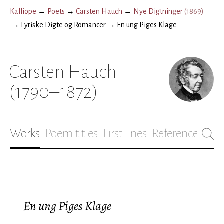
Kalliope
→
Poets
→
Carsten Hauch
→
Nye Digtninger
(
1869
)
→
Lyriske Digte og Romancer
→
En ung Piges Klage
Carsten Hauch
(1790–1872)
Works
Poem titles
First lines
References
Bio
En ung Piges Klage