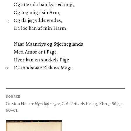
Og atter da han kyssed mig,
Og tog mig i sin Arm,
Og da jeg vilde vredes,
Da loe han af min Harm.
Naar Maanelys og Stjerneglands
Med Amor er i Pagt,
Hvor kan en stakkels Pige
Da modstaae Elskovs Magt.
SOURCE
Carsten Hauch:
Nye Digtninger
, C. A. Reitzels Forlag, Kbh., 1869, s.
60–61.