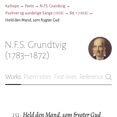
Kalliope
→
Poets
→
N.F.S. Grundtvig
→
Psalmer og aandelige Sange
(
1868
)
→
Bd. 1
(
1868
)
→
Held den Mand, som frygter Gud
N.F.S. Grundtvig
(1783–1872)
Works
Poem titles
First lines
References
Bio
151.
Held den Mand, som frygter Gud