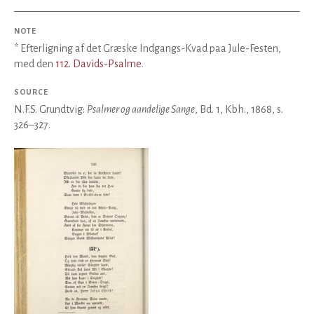
NOTE
* Efterligning af det Græske Indgangs-Kvad paa Jule-Festen,
med den
112. Davids-Psalme
.
SOURCE
N.F.S. Grundtvig:
Psalmer og aandelige Sange
, Bd. 1, Kbh., 1868, s.
326–327.