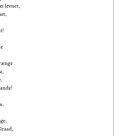
ei levnet,
st,
t!
ge
trænge
a,
,
ands!
s.
nge,
Graad,