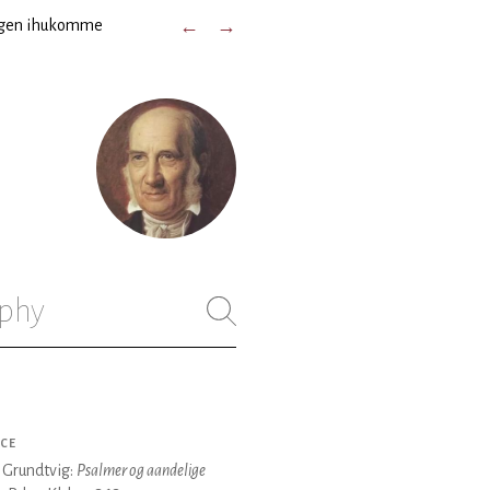
ogen ihukomme
←
→
phy
CE
. Grundtvig:
Psalmer og aandelige