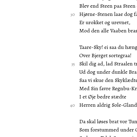
Blev end Steen paa Steen 
Hjørne-Stenen laae dog fa
Er urokket og urevnet,
Mod den alle Vaaben bras
Taare-Sky! ei saa du hæn
Over Bjerget sortegraa!
Skil dig ad, lad Straalen 
Ud dog under dunkle Bra
Saa vi skue den Skyklædte
Med Sin favre Regnbu-Kr
I et Øje bedre stædte
Herren aldrig Sole-Gland
Da skal løses brat vor Tu
Som forstummed under 