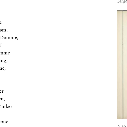
Sange
e
røm,
s Domme,
!
temme
ang,
me,
?
er
rm,
Tanker
rone
N.F.S