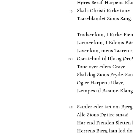
Høres Seraf-Harpens Kla
Skal i Christi Kirke tone
Taareblandet Zions Sang.
Trodser kun, I Kirke-Fie
Larmer kun, I Edoms Bør
Laver kun, mens Taaren r
Giæstebud til Ulv og Ørn
Tone over eders Grave
Skal dog Zions Fryde-San
Og er Harpen i Ulave,
Læmpes til Basune-Klang
Samler eder tæt om Bjerg
Alle Zions Døttre smaa!
Har end Fienden Sletten 
Herrens Bjerg han lod do