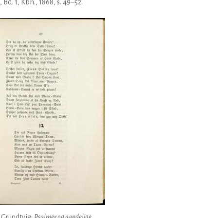
, Bd. 1, Kbh., 1868, s. 49–52.
. Grundtvig:
Psalmer og aandelige