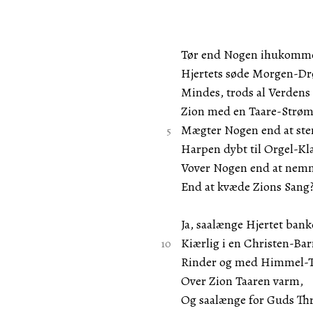
Tør end Nogen ihukomm
Hjertets søde Morgen-D
Mindes, trods al Verden
Zion med en Taare-Strøm
Mægter Nogen end at s
Harpen dybt til Orgel-Kl
Vover Nogen end at nem
End at kvæde Zions Sang
Ja, saalænge Hjertet bank
Kiærlig i en Christen-Ba
Rinder og med Himmel-
Over Zion Taaren varm,
Og saalænge for Guds Th