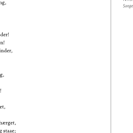
ng,
Sange
nder!
n!
inder,
!
g,
!
et,
hærget,
g staae;