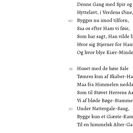
Denne Gang med Spir og 
Hyttelavt, i Verdens Øine
Bygges nu imod tilforn,
Saa os efter Ham vi føie,
Som har sagt, Han vilde 
Hvor sig Stjerner for Ham
Og hvor blye Kiær-Minde
Huset med de høie Sale
Tømres kun af Skaber-H
Maa fra Himmelen nedda
Som til Støvet Herrens A
Vi af bløde Bøge-Stamme
Under Nattergale-Sang,
Bygge kun et Giæste-Ka
Til en himmelsk Alter-Ga