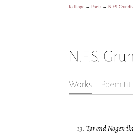
Kalliope
→
Poets
→
N.F.S. Grundt
N.F.S. Gru
Works
Poem tit
13.
Tør end Nogen 