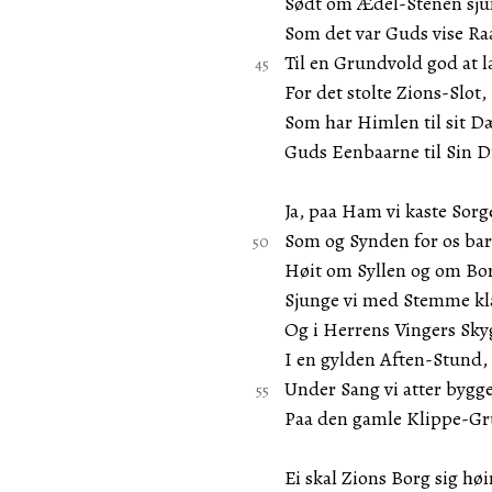
Sødt om Ædel-Stenen sju
Som det var Guds vise Ra
Til en Grundvold god at 
For det stolte Zions-Slot,
Som har Himlen til sit D
Guds Eenbaarne til Sin D
Ja, paa Ham vi kaste Sorg
Som og Synden for os bar
Høit om Syllen og om Bo
Sjunge vi med Stemme kl
Og i Herrens Vingers Sky
I en gylden Aften-Stund,
Under Sang vi atter bygg
Paa den gamle Klippe-G
Ei skal Zions Borg sig hø