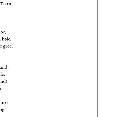
Taarn,
,
boe,
 bøie,
r groe.
aand,
le,
and!
r,
mmer
ng!