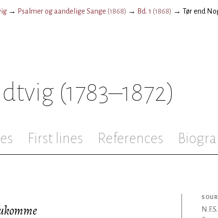
vig
→
Psalmer og aandelige Sange
(
1868
)
→
Bd. 1
(
1868
)
→
Tør end N
ndtvig
(1783–1872)
les
First lines
References
Biogra
SOUR
ihukomme
N.F.S