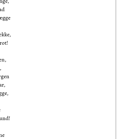
nge,
ad
lægge
ække,
rot!
en,
,
rgen
ar,
gge,
e
rund!
ine