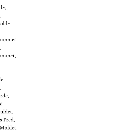
de,
,
holde
krummet
,
Rummet,
de
,
rde,
s!
uldet,
s Fred,
 Muldet,