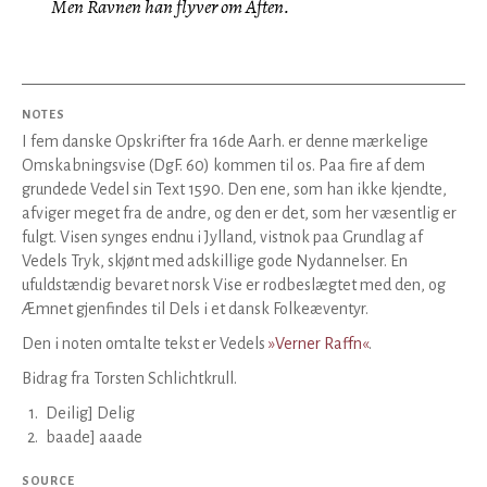
Men Ravnen han flyver om Aften.
NOTES
I fem danske Opskrifter fra 16de Aarh. er denne mærkelige
Omskabningsvise (DgF. 60) kommen til os. Paa fire af dem
grundede Vedel sin Text 1590. Den ene, som han ikke kjendte,
afviger meget fra de andre, og den er det, som her væsentlig er
fulgt. Visen synges endnu i Jylland, vistnok paa Grundlag af
Vedels Tryk, skjønt med adskillige gode Nydannelser. En
ufuldstændig bevaret norsk Vise er rodbeslægtet med den, og
Æmnet gjenfindes til Dels i et dansk Folkeæventyr.
Den i noten omtalte tekst er Vedels
»Verner Raffn«
.
Bidrag fra Torsten Schlichtkrull.
1
.
Deilig] Delig
2
.
baade] aaade
SOURCE