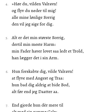
»Hør du, vilden Valravn!
og flyv du neder til mig!
alle mine lønlige Sorrig
den vil jeg sige for dig.
Alt er det min største Sorrig,
dertil min meste Harm:
min Fader haver lovet saa ledt et Trold,
han lægger det i sin Arm.
Hun forskabte dig, vilde Valravn!
at flyve med Angest og Traa:
hun bad dig aldrig at bide Bod,
alt før end jeg Daatter aa.
End gjorde hun dèr mere til
alt med sin ramme Gale: