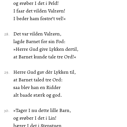
og svøber I det i Peld!
I faar det vilden Valravn!
I beder ham fostre’t vel!«
Det var vilden Valravn,
lagde Barnet for sin Fod:
»Herre Gud give Lykken dertil,
at Barnet kunde tale tre Ord!«
Herre Gud gav dèr Lykken til,
at Barnet taled tre Ord:
saa blev han en Ridder
alt baade stærk og god.
»Tager I nu dette lille Barn,
og svøber I det i Lin!
bærer I det i Stenstuen