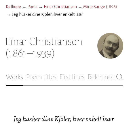
Kalliope
→
Poets
→
Einar Christiansen
→
Mine Sange
(
1896
)
→
Jeg husker dine Kjoler, hver enkelt især
Einar Christiansen
(1861–1939)
Works
Poem titles
First lines
References
Bio
Jeg husker dine Kjoler, hver enkelt især